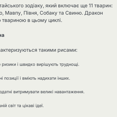
тайського зодіаку, який включає ще 11 тварин:
цю, Мавпу, Півня, Собаку та Свиню. Дракон
твариною в цьому циклі.
на
арактеризуються такими рисами:
е ризики і швидко вирішують труднощі.
і позиції і вміють надихати інших.
и здатні витримувати великі навантаження.
й світ та цікаві ідеї.