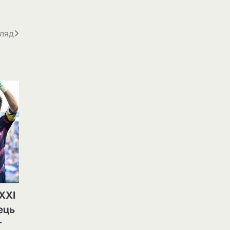
гляд
XXI
ець
г