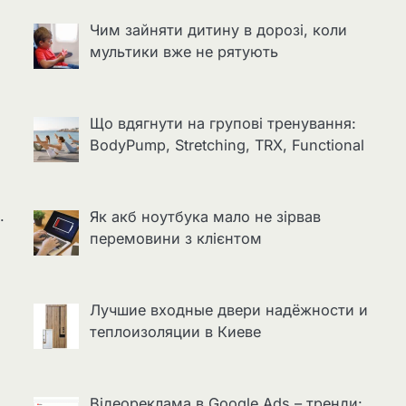
Чим зайняти дитину в дорозі, коли
мультики вже не рятують
Що вдягнути на групові тренування:
BodyPump, Stretching, TRX, Functional
.
Як акб ноутбука мало не зірвав
перемовини з клієнтом
Лучшие входные двери надёжности и
теплоизоляции в Киеве
Відеореклама в Google Ads – тренди: