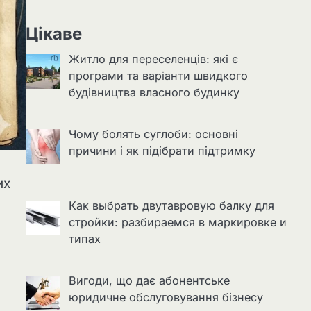
Цікаве
Житло для переселенців: які є
програми та варіанти швидкого
будівництва власного будинку
Чому болять суглоби: основні
причини і як підібрати підтримку
их
Как выбрать двутавровую балку для
стройки: разбираемся в маркировке и
типах
Вигоди, що дає абонентське
юридичне обслуговування бізнесу