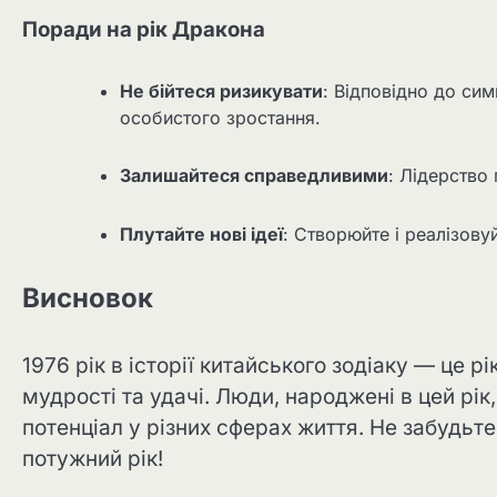
Поради на рік Дракона
Не бійтеся ризикувати
: Відповідно до си
особистого зростання.
Залишайтеся справедливими
: Лідерство 
Плутайте нові ідеї
: Створюйте і реалізовуй
Висновок
1976 рік в історії китайського зодіаку — це р
мудрості та удачі. Люди, народжені в цей рі
потенціал у різних сферах життя. Не забудьт
потужний рік!