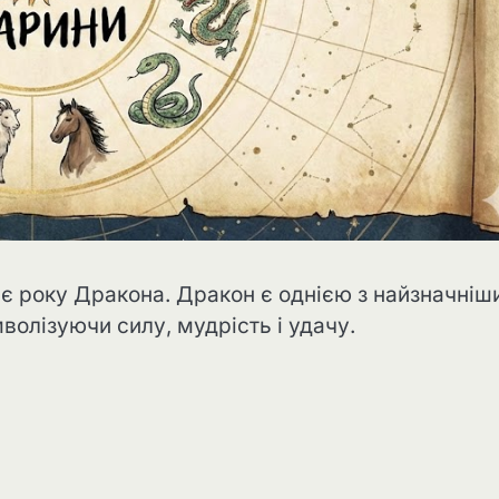
ає року Дракона. Дракон є однією з найзначніш
мволізуючи силу, мудрість і удачу.