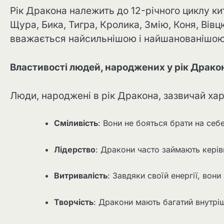
Рік Дракона належить до 12-річного циклу ки
Щура, Бика, Тигра, Кролика, Змію, Коня, Вів
вважається найсильнішою і найшанованішою 
Властивості людей, народжених у рік Драко
Люди, народжені в рік Дракона, зазвичай х
Сміливість
: Вони не бояться брати на себ
Лідерство
: Дракони часто займають керівн
Витривалість
: Завдяки своїй енергії, вон
Творчість
: Дракони мають багатий внутрішні