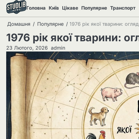
Перейти
Головна
Київ
Цікаве
Популярне
Транспорт
до
вмісту
Домашня
Популярне
1976 рік якої тварини: огляд
1976 рік якої тварини: ог
23 Лютого, 2026
admin