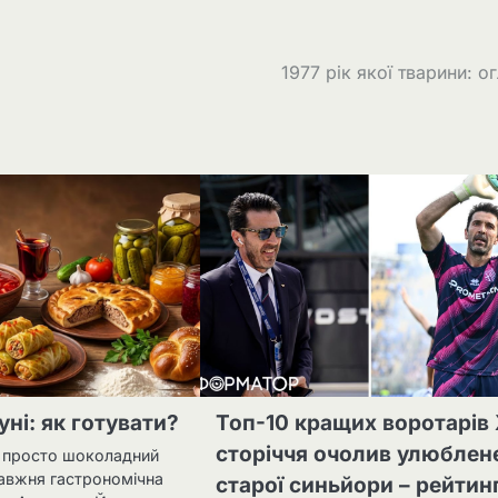
1977 рік якої тварини: о
уні: як готувати?
Топ-10 кращих воротарів 
сторіччя очолив улюблен
е просто шоколадний
равжня гастрономічна
старої синьйори – рейтин