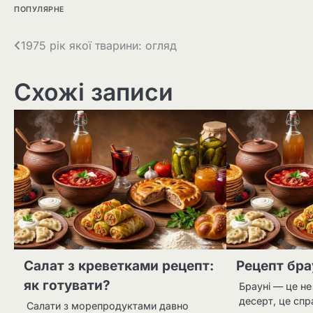
ПОПУЛЯРНЕ
Навігація
1975 рік якої тварини: огляд
записів
Схожі записи
Салат з креветками рецепт:
Рецепт бра
як готувати?
Брауні — це н
десерт, це сп
Салати з морепродуктами давно