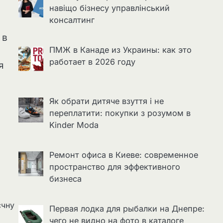
навіщо бізнесу управлінський
консалтинг
 в
ПМЖ в Канаде из Украины: как это
работает в 2026 году
я
Як обрати дитяче взуття і не
переплатити: покупки з розумом в
Kinder Moda
Ремонт офиса в Киеве: современное
пространство для эффективного
бизнеса
єчну
Первая лодка для рыбалки на Днепре:
чего не видно на фото в каталоге