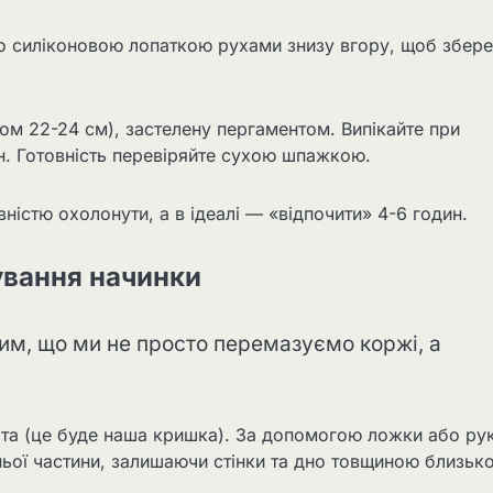
 силіконовою лопаткою рухами знизу вгору, щоб збере
ом 22-24 см), застелену пергаментом. Випікайте при
н. Готовність перевіряйте сухою шпажкою.
вністю охолонути, а в ідеалі — «відпочити» 4-6 годин.
ування начинки
тим, що ми не просто перемазуємо коржі, а
іта (це буде наша кришка). За допомогою ложки або ру
ьої частини, залишаючи стінки та дно товщиною близько