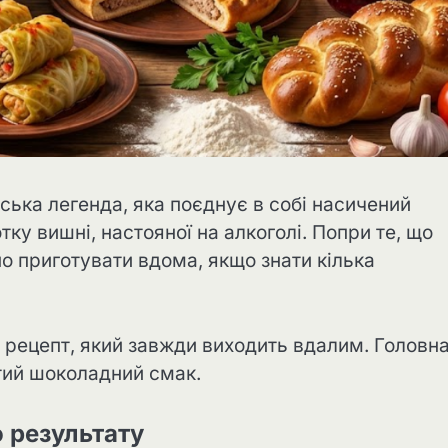
ька легенда, яка поєднує в собі насичений
тку вишні, настояної на алкоголі. Попри те, що
о приготувати вдома, якщо знати кілька
м рецепт, який завжди виходить вдалим. Головн
атий шоколадний смак.
о результату