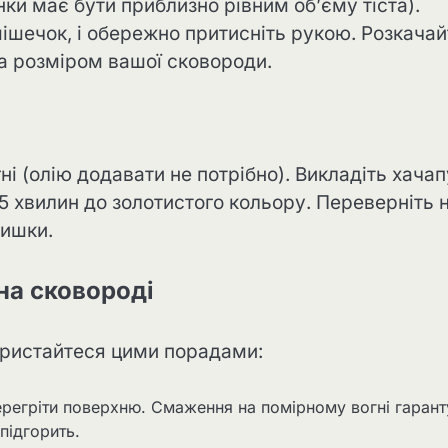
нки має бути приблизно рівним об’єму тіста).
к мішечок, і обережно притисніть рукою. Розкача
за розміром вашої сковороди.
і (олію додавати не потрібно). Викладіть хачап
 хвилин до золотистого кольору. Переверніть 
ришки.
на сковороді
ористайтеся цими порадами:
регріти поверхню. Смаження на помірному вогні гарант
підгорить.