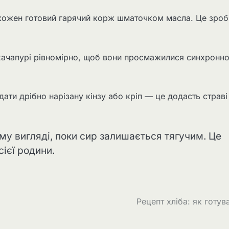
ожен готовий гарячий корж шматочком масла. Це зроб
ачапурі рівномірно, щоб вони просмажилися синхронно
ти дрібно нарізану кінзу або кріп — це додасть страві
му вигляді, поки сир залишається тягучим. Це
ієї родини.
Рецепт хліба: як готув