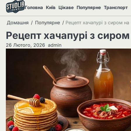
Перейти
Головна
Київ
Цікаве
Популярне
Транспорт
до
вмісту
Домашня
Популярне
Рецепт хачапурі з сиром на 
Рецепт хачапурі з сиром 
26 Лютого, 2026
admin