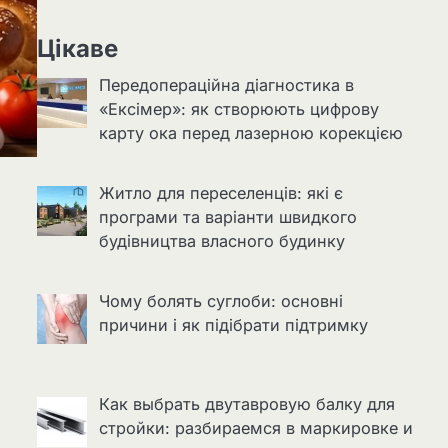
Цікаве
Передопераційна діагностика в
«Ексімер»: як створюють цифрову
карту ока перед лазерною корекцією
Житло для переселенців: які є
програми та варіанти швидкого
будівництва власного будинку
Чому болять суглоби: основні
причини і як підібрати підтримку
Как выбрать двутавровую балку для
стройки: разбираемся в маркировке и