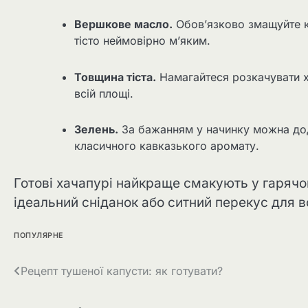
Вершкове масло.
Обов’язково змащуйте к
тісто неймовірно м’яким.
Товщина тіста.
Намагайтеся розкачувати х
всій площі.
Зелень.
За бажанням у начинку можна дода
класичного кавказького аромату.
Готові хачапурі найкраще смакують у гарячо
ідеальний сніданок або ситний перекус для вс
ПОПУЛЯРНЕ
Навігація
Рецепт тушеної капусти: як готувати?
записів