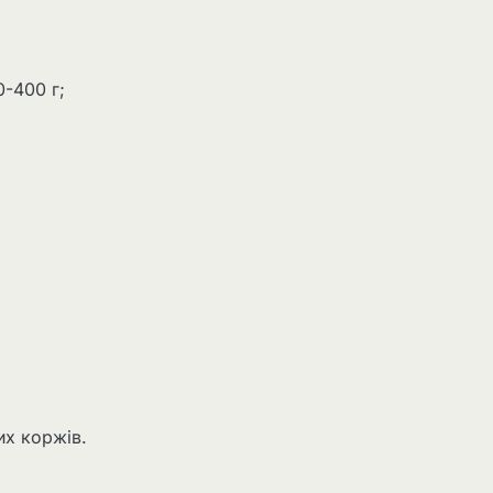
0-400 г;
х коржів.