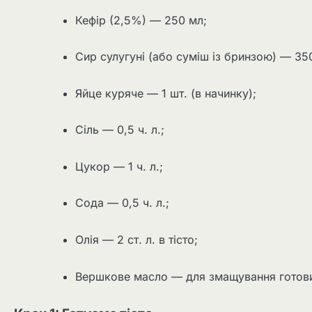
Кефір (2,5%) — 250 мл;
Сир сулугуні (або суміш із бринзою) — 35
Яйце куряче — 1 шт. (в начинку);
Сіль — 0,5 ч. л.;
Цукор — 1 ч. л.;
Сода — 0,5 ч. л.;
Олія — 2 ст. л. в тісто;
Вершкове масло — для змащування готови