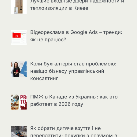
Лучшие входные двери надёжности и
теплоизоляции в Киеве
Відеореклама в Google Ads – тренди:
як це працює?
Коли бухгалтерія стає проблемою:
навіщо бізнесу управлінський
консалтинг
ПМЖ в Канаде из Украины: как это
работает в 2026 году
Як обрати дитяче взуття і не
переплатити: покупки з розумом в