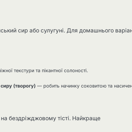
нський сир або сулугуні. Для домашнього варіа
жної текстури та пікантної солоності.
сиру (творогу)
— робить начинку соковитою та насиче
 на бездріжджовому тісті. Найкраще