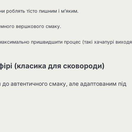
и роблять тісто пишним і м’яким.
иємного вершкового смаку.
 максимально пришвидшити процес (такі хачапурі виходя
фірі (класика для сковороди)
до автентичного смаку, але адаптованим під