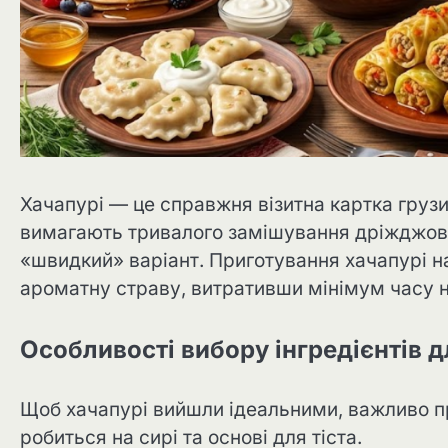
Хачапурі — це справжня візитна картка грузи
вимагають тривалого замішування дріжджового
«швидкий» варіант. Приготування хачапурі н
ароматну страву, витративши мінімум часу н
Особливості вибору інгредієнтів д
Щоб хачапурі вийшли ідеальними, важливо п
робиться на сирі та основі для тіста.