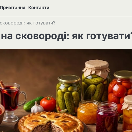
Привітання
Контакти
сковороді: як готувати?
на сковороді: як готувати