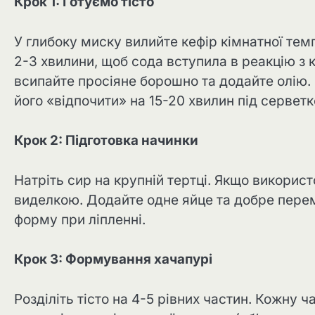
Крок 1: Готуємо тісто
У глибоку миску вилийте кефір кімнатної тем
2-3 хвилини, щоб сода вступила в реакцію з 
всипайте просіяне борошно та додайте олію. З
його «відпочити» на 15-20 хвилин під сервет
Крок 2: Підготовка начинки
Натріть сир на крупній тертці. Якщо використ
виделкою. Додайте одне яйце та добре перем
форму при ліпленні.
Крок 3: Формування хачапурі
Розділіть тісто на 4-5 рівних частин. Кожну 