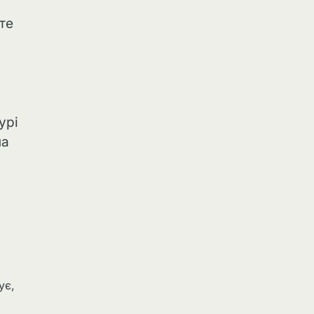
йте
урі
на
ує,