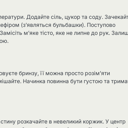
ператури. Додайте сіль, цукор та соду. Зачекай
кефіром (з’являться бульбашки). Поступово
амісіть м’яке тісто, яке не липне до рук. Зали
кою.
овуєте бринзу, її можна просто розім’яти
ішайте. Начинка повинна бути густою та трима
частину розкачайте в невеликий коржик. У центр