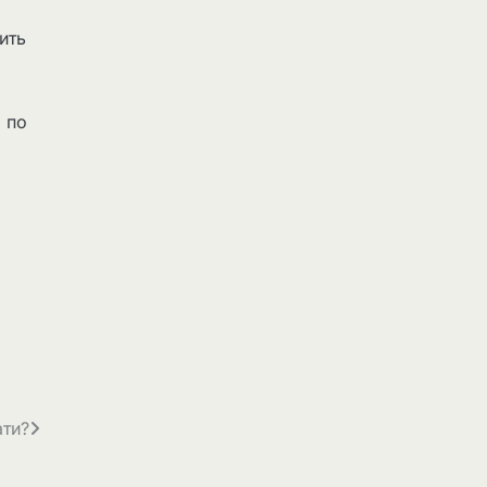
ить
 по
ати?