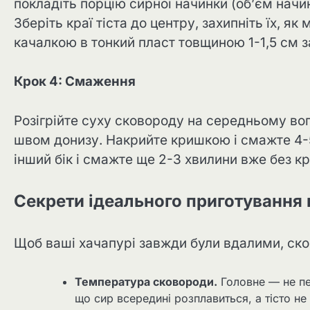
покладіть порцію сирної начинки (об’єм начи
Зберіть краї тіста до центру, захипніть їх, я
качалкою в тонкий пласт товщиною 1-1,5 см 
Крок 4: Смаження
Розігрійте суху сковороду на середньому вогн
швом донизу. Накрийте кришкою і смажте 4-5
інший бік і смажте ще 2-3 хвилини вже без к
Секрети ідеального приготування 
Щоб ваші хачапурі завжди були вдалими, ск
Температура сковороди.
Головне — не пе
що сир всередині розплавиться, а тісто не 