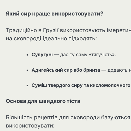
Який сир краще використовувати?
Традиційно в Грузії використовують імерети
на сковороді ідеально підходять:
Сулугуні
— дає ту саму «тягучість».
Адигейський сир або бринза
— додають ні
Суміш твердого сиру та кисломолочного 
Основа для швидкого тіста
Більшість рецептів для сковороди базуються
використовувати: