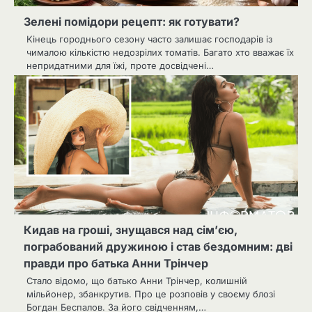
Зелені помідори рецепт: як готувати?
Кінець городнього сезону часто залишає господарів із
чималою кількістю недозрілих томатів. Багато хто вважає їх
непридатними для їжі, проте досвідчені…
Кидав на гроші, знущався над сім’єю,
пограбований дружиною і став бездомним: дві
правди про батька Анни Трінчер
Стало відомо, що батько Анни Трінчер, колишній
мільйонер, збанкрутив. Про це розповів у своєму блозі
Богдан Беспалов. За його свідченням,…