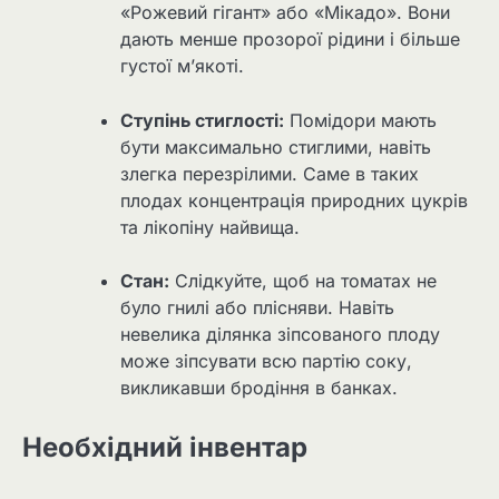
«Рожевий гігант» або «Мікадо». Вони
дають менше прозорої рідини і більше
густої м’якоті.
Ступінь стиглості:
Помідори мають
бути максимально стиглими, навіть
злегка перезрілими. Саме в таких
плодах концентрація природних цукрів
та лікопіну найвища.
Стан:
Слідкуйте, щоб на томатах не
було гнилі або плісняви. Навіть
невелика ділянка зіпсованого плоду
може зіпсувати всю партію соку,
викликавши бродіння в банках.
Необхідний інвентар