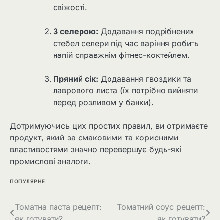
свіжості.
З селерою:
Додавання подрібнених
стебел селери під час варіння робить
напій справжнім фітнес-коктейлем.
Пряний сік:
Додавання гвоздики та
лаврового листа (їх потрібно вийняти
перед розливом у банки).
Дотримуючись цих простих правил, ви отримаєте
продукт, який за смаковими та корисними
властивостями значно перевершує будь-які
промислові аналоги.
ПОПУЛЯРНЕ
Навігація
Томатна паста рецепт:
Томатний соус рецепт:
як готувати?
як готувати?