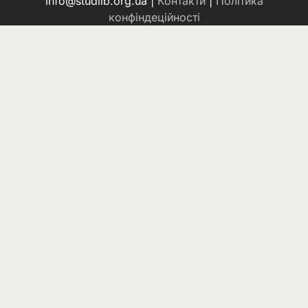
info@studlib.org.ua |
Контакти
|
Політика
конфіндеційності