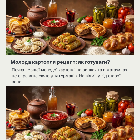
Молода картопля рецепт: як готувати?
Поява першої молодої картоплі на ринках та в магазинах —
це справжнє свято для гурманів. На відміну від старої,
вона…