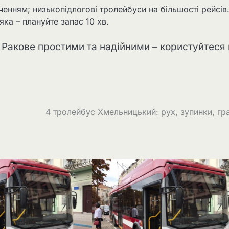
дченням; низькопідлогові тролейбуси на більшості рейсів
яка – плануйте запас 10 хв.
Ракове простими та надійними – користуйтеся 
4 тролейбус Хмельницький: рух, зупинки, гр