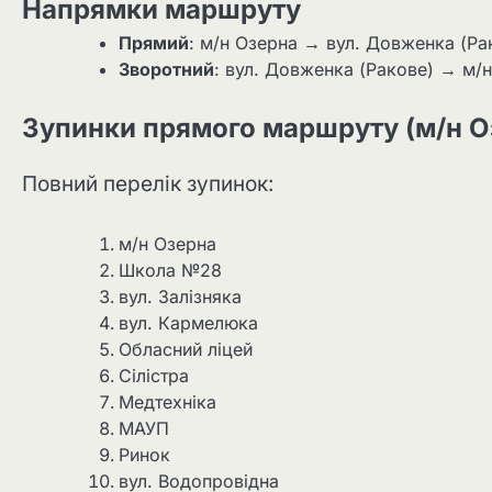
Напрямки маршруту
Прямий
: м/н Озерна → вул. Довженка (Рак
Зворотний
: вул. Довженка (Ракове) → м/н
Зупинки прямого маршруту (м/н О
Повний перелік зупинок:
м/н Озерна
Школа №28
вул. Залізняка
вул. Кармелюка
Обласний ліцей
Сілістра
Медтехніка
МАУП
Ринок
вул. Водопровідна