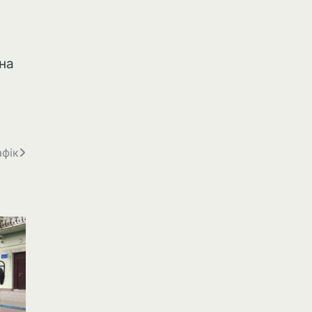
.
на
афік