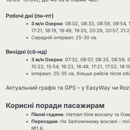
Робочі дні (пн–пт)
З м/н Озерна
: 08:02, 08:33, 08:59, 09:54, 1
17:21, 18:19, 18:49, 19:20, 20:29, 20:57, 21:2
Середній інтервал: 25-30 хв.
Вихідні (сб–нд)
З м/н Озерна
: 07:32, 08:07, 08:33, 08:59, 0
15:22, 15:54, 16:23, 16:49, 17:21, 17:52, 18:1
Інтервал: 25-35 хв, більше рейсів після обі
Актуальний графік та GPS – у EasyWay чи Rozk
Корисні поради пасажирам
Пікові години
: Натовп біля вокзалу та Озе
Пересадки
: На Залізничному вокзалі – пої
№1,9.