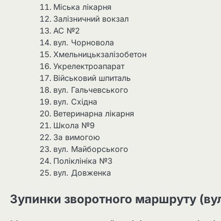
Міська лікарня
Залізничний вокзал
АС №2
вул. Чорновола
Хмельницькзалізобетон
Укрелектроапарат
Військовий шпиталь
вул. Гальчевського
вул. Східна
Ветеринарна лікарня
Школа №9
За вимогою
вул. Майборського
Поліклініка №3
вул. Довженка
Зупинки зворотного маршруту (ву