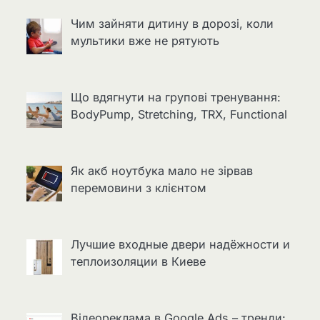
Чим зайняти дитину в дорозі, коли
мультики вже не рятують
Що вдягнути на групові тренування:
BodyPump, Stretching, TRX, Functional
Як акб ноутбука мало не зірвав
перемовини з клієнтом
Лучшие входные двери надёжности и
теплоизоляции в Киеве
Відеореклама в Google Ads – тренди: