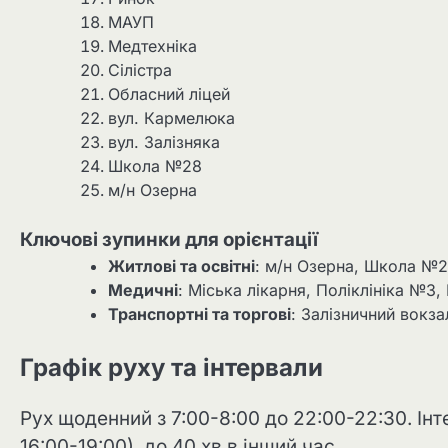
МАУП
Медтехніка
Сілістра
Обласний ліцей
вул. Кармелюка
вул. Залізняка
Школа №28
м/н Озерна
Ключові зупинки для орієнтації
Житлові та освітні
: м/н Озерна, Школа №2
Медичні
: Міська лікарня, Поліклініка №3,
Транспортні та торгові
: Залізничний вокза
Графік руху та інтервали
Рух щоденний з 7:00-8:00 до 22:00-22:30. Інт
16:00-19:00), до 40 хв в інший час.