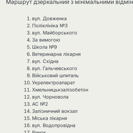
Маршрут дзеркальний з мінімальними відмі
вул. Довженка
Поліклініка №3
вул. Майборського
За вимогою
Школа №9
Ветеринарна лікарня
вул. Східна
вул. Гальчевського
Військовий шпиталь
Укрелектроапарат
Хмельницькзалізобетон
вул. Чорновола
АС №2
Залізничний вокзал
Міська лікарня
вул. Водопровідна
Ринок