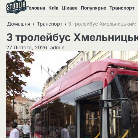
Перейти
Головна
Київ
Цікаве
Популярне
Транспорт
до
вмісту
Домашня
Транспорт
3 тролейбус Хмельницький: р
3 тролейбус Хмельницьки
27 Лютого, 2026
admin