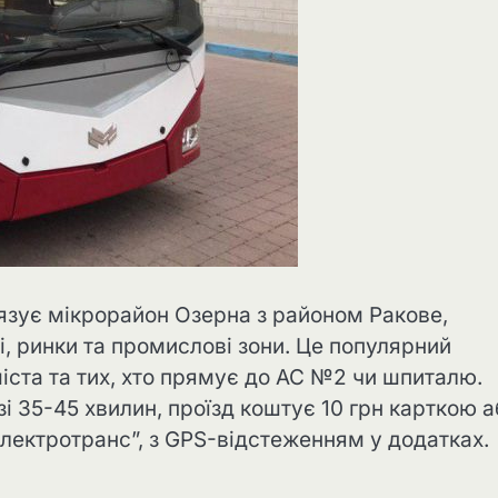
зує мікрорайон Озерна з районом Ракове,
і, ринки та промислові зони. Це популярний
міста та тих, хто прямує до АС №2 чи шпиталю.
і 35-45 хвилин, проїзд коштує 10 грн карткою а
Електротранс”, з GPS-відстеженням у додатках.