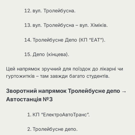
вул. Тролейбусна.
вул. Тролейбусна – вул. Хіміків.
Тролейбусне Депо (КП “ЕАТ”).
Депо (кінцева).
Цей напрямок зручний для поїздок до лікарні чи
гуртожитків – там завжди багато студентів.
Зворотний напрямок Тролейбусне депо →
Автостанція №3
КП “ЕлектроАвтоТранс”.
Тролейбусне депо.