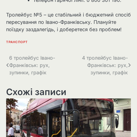
Телефон гарячої лінії: 0 800 301 190.
Тролейбус №5 – це стабільний і бюджетний спосіб
пересування по Івано-Франківську. Плануйте
поїздку заздалегідь, і доберетеся без проблем!
ТРАНСПОРТ
Навігація
6 тролейбус Івано-
4 тролейбус Івано-
Франківськ: рух,
Франківськ: рух,
записів
зупинки, графік
зупинки, графік
Схожі записи