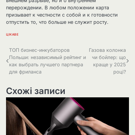
внешнем разрыве, но и о внутреннем
перерождении. В любом положении карта
призывает к честности с собой и к готовности
отпустить то, что больше не служит росту.
ЦІКАВЕ
Навігація
ТОП бизнес-инкубаторов
Газова колонка
Польши: независимый рейтинг и
чи бойлер: що
записів
как выбрать лучшего партнера
краще у 2025
для фриланса
році?
Схожі записи