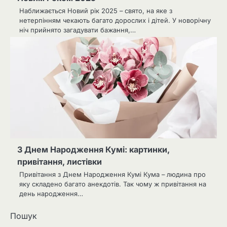
Наближається Новий рік 2025 – свято, на яке з
нетерпінням чекають багато дорослих і дітей. У новорічну
ніч прийнято загадувати бажання,…
З Днем Народження Кумі: картинки,
привітання, листівки
Привітання з Днем Народження Кумі Кума – людина про
яку складено багато анекдотів. Так чому ж привітання на
день народження…
Пошук