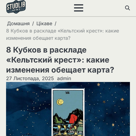
Перейти
до
вмісту
Домашня
Цікаве
8 Кубков в раскладе «Кельтский крест»: какие
изменения обещает карта?
8 Кубков в раскладе
«Кельтский крест»: какие
изменения обещает карта?
27 Листопада, 2025
admin