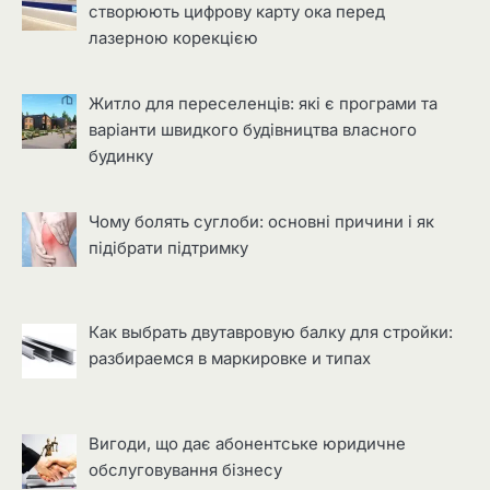
створюють цифрову карту ока перед
лазерною корекцією
Житло для переселенців: які є програми та
варіанти швидкого будівництва власного
будинку
Чому болять суглоби: основні причини і як
підібрати підтримку
Как выбрать двутавровую балку для стройки:
разбираемся в маркировке и типах
Вигоди, що дає абонентське юридичне
обслуговування бізнесу