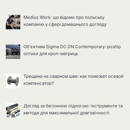
Medius Work: що відомо про польську
компанію у сфері домашнього догляду
Об’єктиви Sigma DC DN Contemporary: розбір
оптики для кроп-матриць
Трещина на сварном шве: как поможет осевой
компенсатор?
Догляд за бетонною підлогою: інструменти та
методи для максимальної довговічності