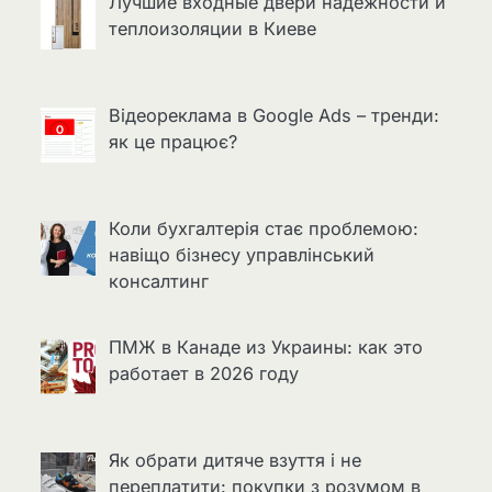
Лучшие входные двери надёжности и
теплоизоляции в Киеве
Відеореклама в Google Ads – тренди:
як це працює?
Коли бухгалтерія стає проблемою:
навіщо бізнесу управлінський
консалтинг
ПМЖ в Канаде из Украины: как это
работает в 2026 году
Як обрати дитяче взуття і не
переплатити: покупки з розумом в