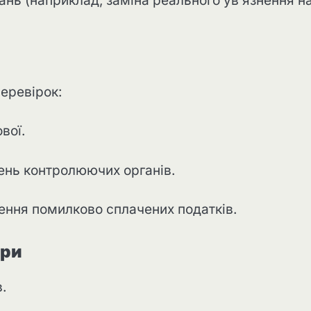
нь (наприклад, заміна реального ув’язнення н
еревірок:
вої.
ень контролюючих органів.
нення помилково сплачених податків.
ори
.