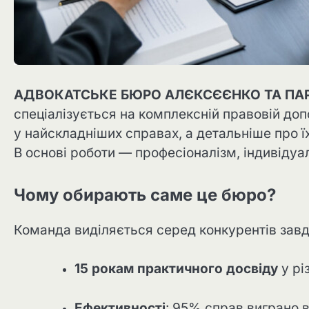
АДВОКАТСЬКЕ БЮРО АЛЄКСЄЄНКО ТА ПА
спеціалізується на комплексній правовій доп
у найскладніших справах, а детальніше про ї
В основі роботи — професіоналізм, індивідуал
Чому обирають саме це бюро?
Команда виділяється серед конкурентів завд
15 рокам практичного досвіду
у рі
Ефективності
: 95% справ виграно в