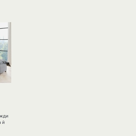
вжди
а й