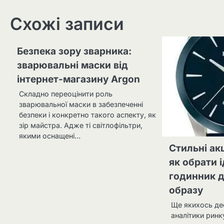
Схожі записи
Безпека зору зварника:
зварювальні маски від
інтернет-магазину Аrgon
Складно переоцінити роль
зварювальної маски в забезпеченні
безпеки і конкретно такого аспекту, як
зір майстра. Адже ті світлофільтри,
якими оснащені…
Стильні акц
як обрати 
годинник д
образу
Ще якихось де
аналітики ринк