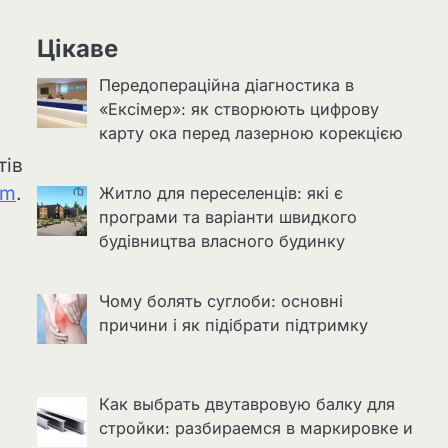
Цікаве
Передопераційна діагностика в
«Ексімер»: як створюють цифрову
карту ока перед лазерною корекцією
тів
om
.
Житло для переселенців: які є
програми та варіанти швидкого
будівництва власного будинку
Чому болять суглоби: основні
причини і як підібрати підтримку
Как выбрать двутавровую балку для
стройки: разбираемся в маркировке и