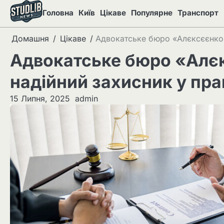
Перейти
Головна
Київ
Цікаве
Популярне
Транспорт
до
вмісту
Домашня
Цікаве
Адвокатське бюро «Алєксєєнко 
Адвокатське бюро «Алєк
надійний захисник у пр
15 Липня, 2025
admin