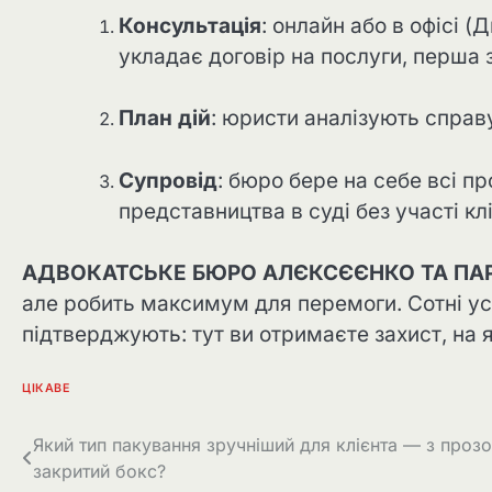
Консультація
: онлайн або в офісі (
укладає договір на послуги, перша 
План дій
: юристи аналізують справ
Супровід
: бюро бере на себе всі п
представництва в суді без участі кл
АДВОКАТСЬКЕ БЮРО АЛЄКСЄЄНКО ТА ПА
але робить максимум для перемоги. Сотні усп
підтверджують: тут ви отримаєте захист, на 
ЦІКАВЕ
Навігація
Який тип пакування зручніший для клієнта — з проз
закритий бокс?
записів