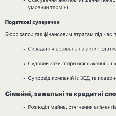
Скасування або пом’якшення покара
умовний термін).
Податкові суперечки
Бюро запобігає фінансовим втратам під час п
Складання воззвань на акти податко
Судовий захист при оскарженні ріш
Супровід компаній із ЗЕД та повер
Сімейні, земельні та кредитні сп
Розподіл майна, стягнення аліментів