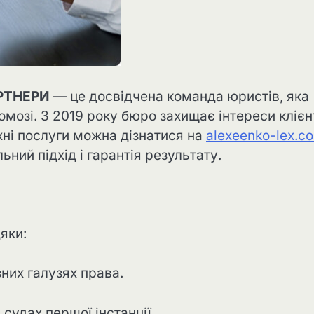
РТНЕРИ
— це досвідчена команда юристів, яка
омозі. З 2019 року бюро захищає інтереси клієн
хні послуги можна дізнатися на
alexeenko-lex.c
ьний підхід і гарантія результату.
яки:
зних галузях права.
 судах першої інстанції.