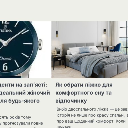
енти на зап’ясті:
Як обрати ліжко для
ідеальний жіночий
комфортного сну та
ля будь-якого
відпочинку
Вибір двоспального ліжка — це за
історія не лише про красу спальні, 
сять років тому
про ваш щоденний комфорт. Коли
у прогнозували повне
шукаєш…