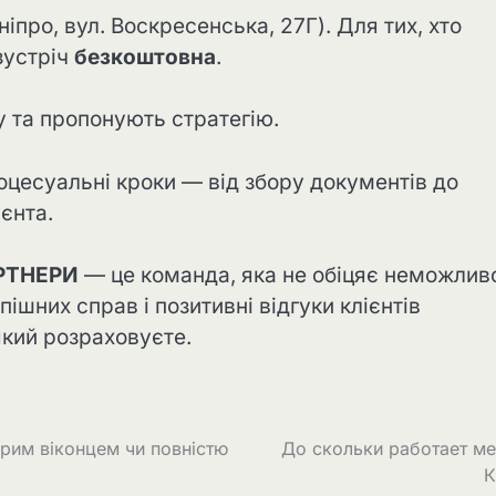
Дніпро, вул. Воскресенська, 27Г). Для тих, хто
зустріч
безкоштовна
.
у та пропонують стратегію.
роцесуальні кроки — від збору документів до
ієнта.
РТНЕРИ
— це команда, яка не обіцяє неможливо
ішних справ і позитивні відгуки клієнтів
який розраховуєте.
орим віконцем чи повністю
До скольки работает м
К