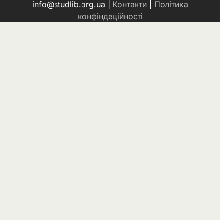
info@studlib.org.ua |
Контакти
|
Політика
конфіндеційності