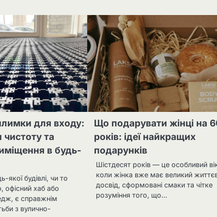
илимки для входу:
Що подарувати жінці на 6
и чистоту та
років: ідеї найкращих
иміщення в будь-
подарунків
Шістдесят років — це особливий ві
коли жінка вже має великий життє
ь-якої будівлі, чи то
досвід, сформовані смаки та чітке
, офісний хаб або
розуміння того, що…
едж, є справжнім
ьби з вулично-