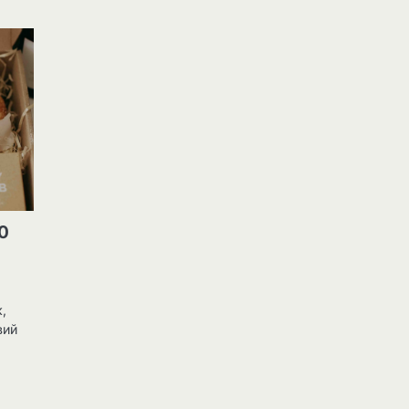
0
к,
вий