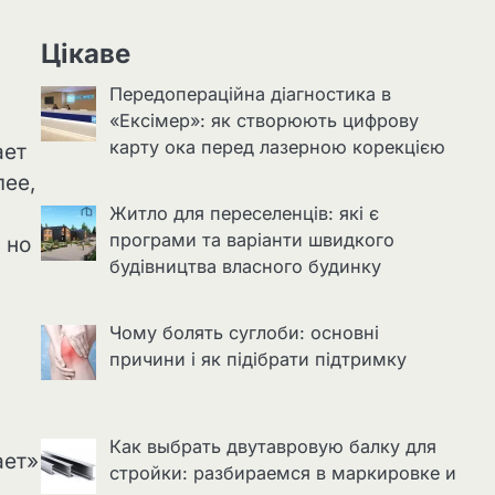
Цікаве
Передопераційна діагностика в
«Ексімер»: як створюють цифрову
карту ока перед лазерною корекцією
ает
лее,
Житло для переселенців: які є
програми та варіанти швидкого
 но
будівництва власного будинку
Чому болять суглоби: основні
причини і як підібрати підтримку
Как выбрать двутавровую балку для
ает»
стройки: разбираемся в маркировке и