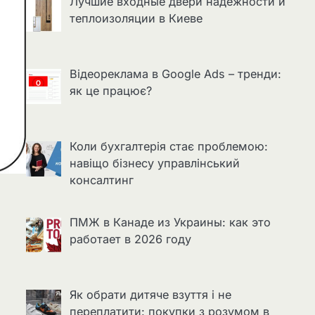
Лучшие входные двери надёжности и
теплоизоляции в Киеве
Відеореклама в Google Ads – тренди:
як це працює?
Коли бухгалтерія стає проблемою:
навіщо бізнесу управлінський
консалтинг
ПМЖ в Канаде из Украины: как это
работает в 2026 году
Як обрати дитяче взуття і не
переплатити: покупки з розумом в