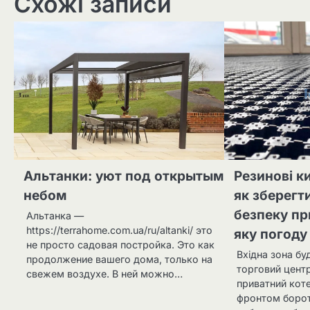
Схожі записи
Альтанки: уют под открытым
Резинові к
небом
як зберегт
безпеку пр
Альтанка —
https://terrahome.com.ua/ru/altanki/ это
яку погоду
не просто садовая постройка. Это как
Вхідна зона буд
продолжение вашего дома, только на
торговий центр
свежем воздухе. В ней можно…
приватний кот
фронтом борот