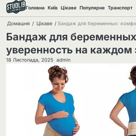
Перейти
Головна
Київ
Цікаве
Популярне
Транспорт
до
вмісту
Домашня
Цікаве
Бандаж для беременных: комфо
Бандаж для беременных
уверенность на каждом 
18 Листопада, 2025
admin