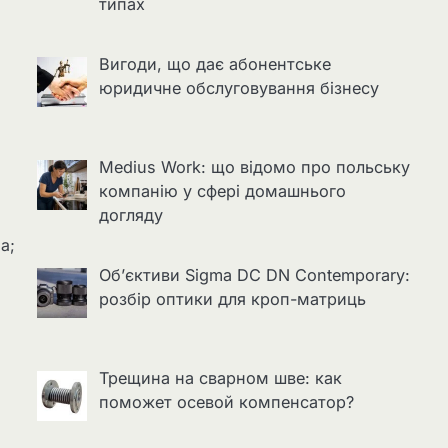
типах
Вигоди, що дає абонентське
юридичне обслуговування бізнесу
Medius Work: що відомо про польську
компанію у сфері домашнього
догляду
а;
Об’єктиви Sigma DC DN Contemporary:
розбір оптики для кроп-матриць
Трещина на сварном шве: как
поможет осевой компенсатор?