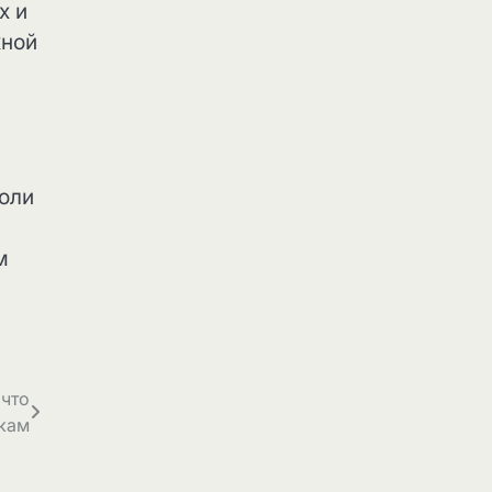
х и
жной
боли
м
что
икам