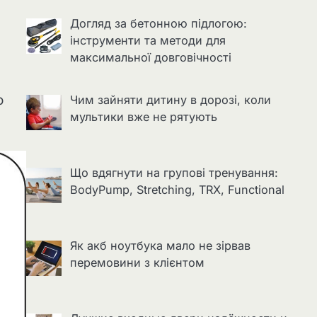
Догляд за бетонною підлогою:
інструменти та методи для
максимальної довговічності
о
Чим зайняти дитину в дорозі, коли
мультики вже не рятують
Що вдягнути на групові тренування:
BodyPump, Stretching, TRX, Functional
Як акб ноутбука мало не зірвав
перемовини з клієнтом