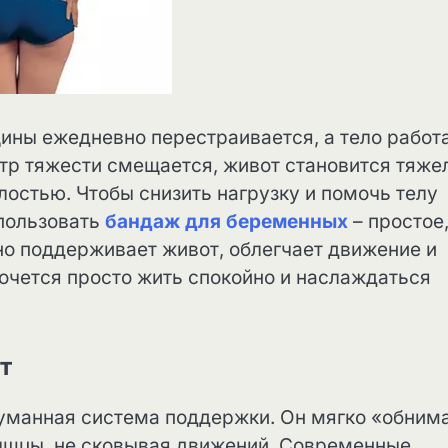
ины ежедневно перестраивается, а тело работ
тр тяжести смещается, живот становится тяже
лостью. Чтобы снизить нагрузку и помочь телу
спользовать
бандаж для беременных
– простое,
но поддерживает живот, облегчает движение и
хочется просто жить спокойно и наслаждаться
т
одуманная система поддержки. Он мягко «обним
мышцы, не сковывая движений. Современные