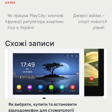
ЦІКАВЕ
Навігація
Як працює PlayCity: ключові
Джерсі adidas –
функції регулятора азартних
спорт нового
записів
ігор в Україні
рівня!
Схожі записи
Як вибрати, купити та встановити
відеодомофон для стоматології