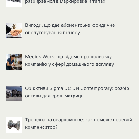
разбираемся в маркировке и типах
Вигоди, що дає абонентське юридичне
обслуговування бізнесу
Medius Work: що відомо про польську
компанію у сфері домашнього догляду
Об’єктиви Sigma DC DN Contemporary: розбір
оптики для кроп-матриць
Трещина на сварном шве: как поможет осевой
компенсатор?