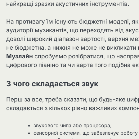
найкращі зразки акустичних інструментів.
На противагу їм існують бюджетні моделі, я
аудиторії музикантів, що переходять від акуст
доволі широкий діапазон вартості, верхня меж
не бюджетна, а нижня не може не викликати 
Музлайн
спробуємо розібратися, що насправд
цифрового піаніно та чи варта того подібна е
З чого складається звук
Перш за все, треба сказати, що будь-яке циф
складається з кількох рівно важливих компон
звукового чипа або процесора;
сенсорної системи, що забезпечує роботу 