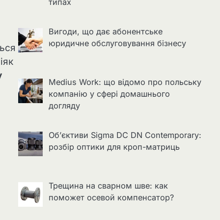
типах
Вигоди, що дає абонентське
юридичне обслуговування бізнесу
ться
іяк
у
Medius Work: що відомо про польську
компанію у сфері домашнього
догляду
Об’єктиви Sigma DC DN Contemporary:
розбір оптики для кроп-матриць
Трещина на сварном шве: как
поможет осевой компенсатор?