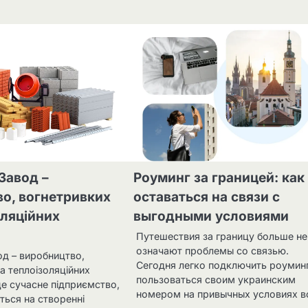
Завод –
Роуминг за границей: как
о, вогнетривких
оставаться на связи с
оляційних
выгодными условиями
Путешествия за границу больше не
означают проблемы со связью.
од – виробництво,
Сегодня легко подключить роуминг
а теплоізоляційних
пользоваться своим украинским
це сучасне підприємство,
номером на привычных условиях 
ється на створенні