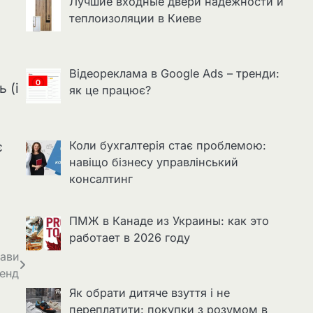
Лучшие входные двери надёжности и
теплоизоляции в Киеве
Відеореклама в Google Ads – тренди:
 (і
як це працює?
Коли бухгалтерія стає проблемою:
є
навіщо бізнесу управлінський
консалтинг
ПМЖ в Канаде из Украины: как это
работает в 2026 году
рави
Хенд
Як обрати дитяче взуття і не
переплатити: покупки з розумом в