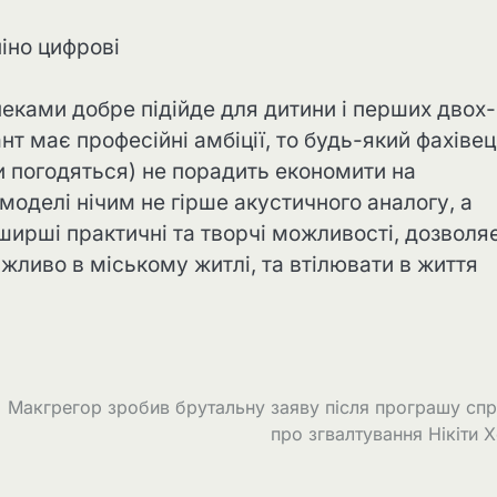
еками добре підійде для дитини і перших двох-
т має професійні амбіції, то будь-який фахівець
 погодяться) не порадить економити на
 моделі нічим не гірше акустичного аналогу, а
ширші практичні та творчі можливості, дозволя
жливо в міському житлі, та втілювати в життя
Макгрегор зробив брутальну заяву після програшу сп
про згвалтування Нікіти 