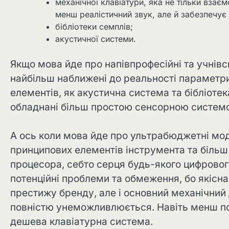
механічної клавіатури, яка не тільки вза
менш реалістичний звук, але й забезпечує 
бібліотеки семплів;
акустичної системи.
Якщо мова йде про напівпрофесійні та учнівсь
найбільш наближені до реальності параметри
елементів, як акустична система та бібліоте
обладнані більш простою сенсорною систем
А ось коли мова йде про ультрабюджетні мод
принципових елементів інструмента та більш 
процесора, себто серця будь-якого цифрового
потенційні проблеми та обмеження, бо якісна
престижу бренду, але і основний механічний 
повністю унеможливлюється. Навіть менш поту
дешева клавіатурна система.