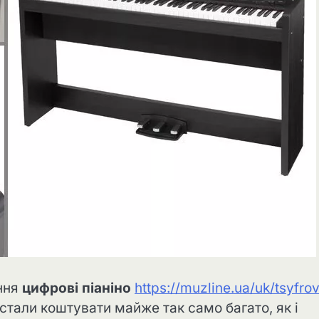
ення
цифрові піаніно
https://muzline.ua/uk/tsyfrov
стали коштувати майже так само багато, як і