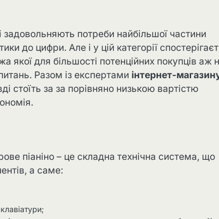
кі задовольняють потреби найбільшої частини
ики до цифри. Але і у цій категорії спостерігає
а якої для більшості потенційних покупців аж н
питань. Разом із експертами
інтернет-магазин
і стоїть за за порівняно низькою вартістю
кономія.
рове піаніно – це складна технічна система, що
ентів, а саме:
клавіатури;