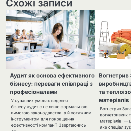
Схожі записи
Аудит як основа ефективного
Вогнетрив 
бізнесу: переваги співпраці з
виробництв
професіоналами
та теплоіз
матеріалів
У сучасних умовах ведення
бізнесу аудит є не лише формальною
Вогнетрив Зав
вимогою законодавства, а й потужним
вогнетривких т
інструментом для покращення
матеріалів. — 
ефективності компанії. Звертаючись
яке спеціалізу