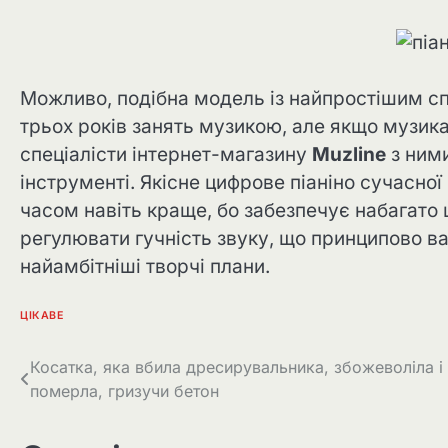
Можливо, подібна модель із найпростішим сп
трьох років занять музикою, але якщо музикан
спеціалісти інтернет-магазину
Muzline
з ними
інструменті. Якісне цифрове піаніно сучасної
часом навіть краще, бо забезпечує набагато 
регулювати гучність звуку, що принципово ва
найамбітніші творчі плани.
ЦІКАВЕ
Навігація
Косатка, яка вбила дресирувальника, збожеволіла і
померла, гризучи бетон
записів