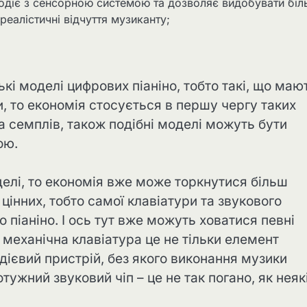
ємодіє з сенсорною системою та дозволяє видобувати біл
реалістичні відчуття музиканту;
кі моделі цифрових піаніно, тобто такі, що маю
, то економія стосується в першу чергу таких
ка семплів, також подібні моделі можуть бути
ою.
елі, то економія вже може торкнутися більш
цінних, тобто самої клавіатури та звукового
 піаніно. І ось тут вже можуть ховатися певні
 механічна клавіатура це не тільки елемент
дієвий пристрій, без якого виконання музики
жний звуковий чіп – це не так погано, як неяк