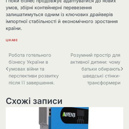
І поки бізнес продовжує адаптуватися до нових
умов, збірні контейнерні перевезення
залишатимуться одним із ключових драйверів
імпортної стабільності й економічного зростання
країни.
ЦІКАВЕ
Навігація
Робота готельного
Розумний простір для
бізнесу України в
активної дитини: чому
записів
умовах війни та
батьки обирають
перспективи розвитку
шведські стінки-
після її завершення.
трансформери
Схожі записи