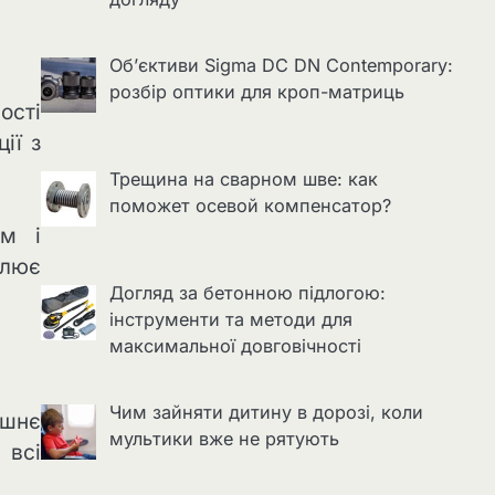
Об’єктиви Sigma DC DN Contemporary:
розбір оптики для кроп-матриць
ості
ії з
Трещина на сварном шве: как
поможет осевой компенсатор?
им і
слює
Догляд за бетонною підлогою:
інструменти та методи для
максимальної довговічності
Чим зайняти дитину в дорозі, коли
ішнє
мультики вже не рятують
 всі