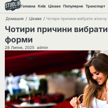
Перейти
Головна
Київ
Цікаве
Популярне
Транспорт
до
вмісту
Домашня
Цікаве
Чотири причини вибрати жіночу
Чотири причини вибрати
форми
28 Липня, 2025
admin