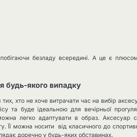
апобігаючи безладу всередині. А це є плюсо
ля будь-якого випадку
тих, хто не хоче витрачати час на вибір аксес
ісу та буде ідеальною для вечірньої прогуля
 можна легко адаптувати в образ. Аксесуар 
ягу. Її можна носити від класичного до спортив
лядає доречно у будь-яких обставинах.