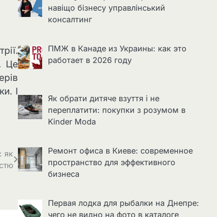
навіщо бізнесу управлінський
консалтинг
ПМЖ в Канаде из Украины: как это
рії.
работает в 2026 году
. Це
ерів
и. І
Як обрати дитяче взуття і не
переплатити: покупки з розумом в
Kinder Moda
Ремонт офиса в Киеве: современное
: як
пространство для эффективного
истю
бизнеса
Первая лодка для рыбалки на Днепре:
чего не видно на фото в каталоге