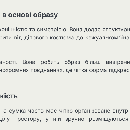
 в основі образу
конічністю та симетрією. Вона додає структурн
ити від ділового костюма до кежуал-комбінац
аності. Вона робить образ більш вивірен
нохромних поєднаннях, де чітка форма підкре
кість
на сумка часто має чітко організоване внутр
ділу простору, у ній зручно розміщуються