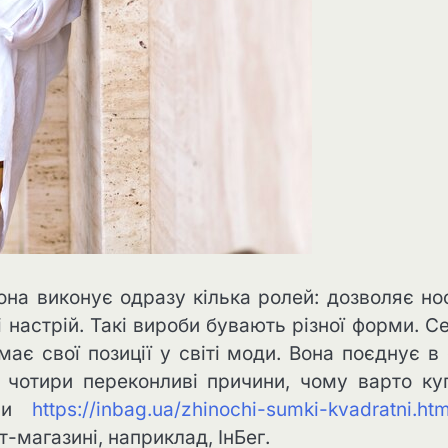
она виконує одразу кілька ролей: дозволяє но
і настрій. Такі вироби бувають різної форми. С
ає свої позиції у світі моди. Вона поєднує в 
у чотири переконливі причини, чому варто ку
рми
https://inbag.ua/zhinochi-sumki-kvadratni.htm
-магазині, наприклад, ІнБег.