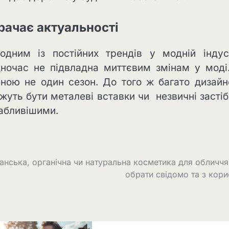
рачає актуальності
ним із постійних трендів у модній індуст
ночас не підвладна миттєвим змінам у моді
ьною не один сезон. До того ж багато дизайн
жуть бути металеві вставки чи незвичні застібк
вабливішими.
анська, органічна чи натуральна косметика для обличчя
обрати свідомо та з кор