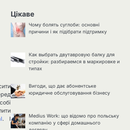
Цікаве
Чому болять суглоби: основні
причини і як підібрати підтримку
Как выбрать двутавровую балку для
стройки: разбираемся в маркировке и
типах
сити
Вигоди, що дає абонентське
юридичне обслуговування бізнесу
еред
собі
пити
Medius Work: що відомо про польську
l
. І
компанію у сфері домашнього
догляду