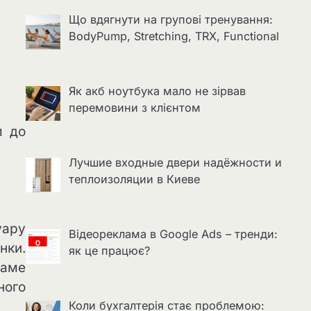
Що вдягнути на групові тренування:
BodyPump, Stretching, TRX, Functional
Як акб ноутбука мало не зірвав
перемовини з клієнтом
м до
Лучшие входные двери надёжности и
теплоизоляции в Киеве
уару
Відеореклама в Google Ads – тренди:
нки.
як це працює?
саме
ного
Коли бухгалтерія стає проблемою: