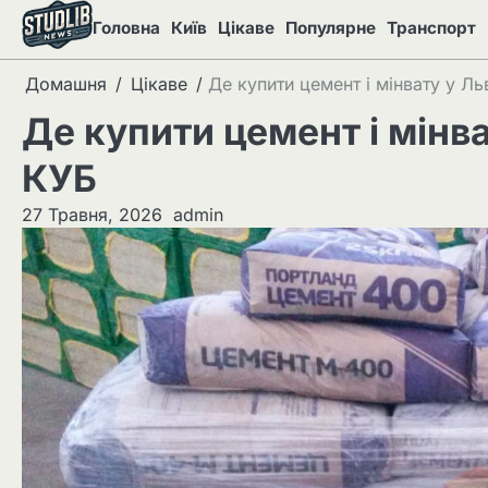
Перейти
Головна
Київ
Цікаве
Популярне
Транспорт
до
вмісту
Домашня
Цікаве
Де купити цемент і мінвату у Ль
Де купити цемент і мінва
КУБ
27 Травня, 2026
admin