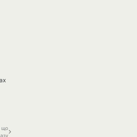
ах
а що
базу