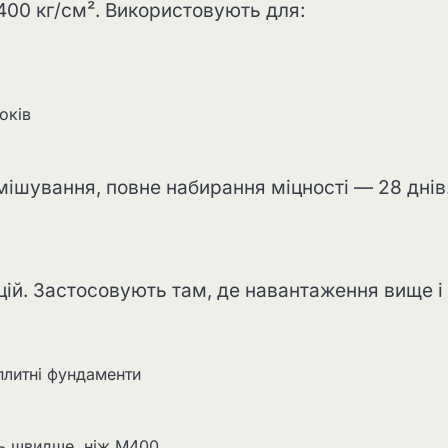
00 кг/см². Використовують для:
оків
мішування, повне набирання міцності — 28 днів
цій. Застосовують там, де навантаження вище і
 плитні фундаменти
ть швидше, ніж М400