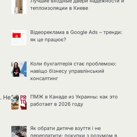
Лучшие входные двери надёжности и
теплоизоляции в Киеве
Відеореклама в Google Ads – тренди:
як це працює?
Коли бухгалтерія стає проблемою:
навіщо бізнесу управлінський
консалтинг
ПМЖ в Канаде из Украины: как это
. Не
работает в 2026 году
Як обрати дитяче взуття і не
переплатити: покупки з розумом в