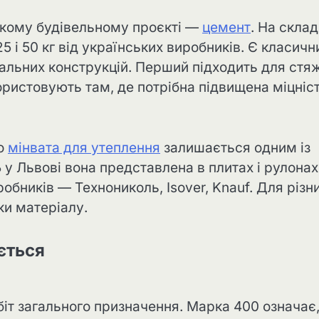
якому будівельному проєкті —
цемент
. На склад
5 і 50 кг від українських виробників. Є класичн
дальних конструкцій. Перший підходить для стя
ристовують там, де потрібна підвищена міцніст
то
мінвата для утеплення
залишається одним із
 у Львові вона представлена в плитах і рулонах
робників — Технониколь, Isover, Knauf. Для різн
ки матеріалу.
ється
іт загального призначення. Марка 400 означає