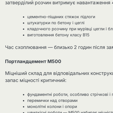
затверділий розчин витримує навантаження 4
цементно-піщаних стяжок підлоги
штукатурки по бетону і цеглі
кладочного розчину при мурівці цегли і бл
виготовлення бетону класу В15
Час схоплювання — близько 2 годин після за
Портландцемент М500
Міцніший склад для відповідальних конструк
запас міцності критичний:
фундаментні роботи, особливо стрічкові і
перемички над отворами
монолітні колони і опори
швидкісні роботи — М500 набирає міцніс