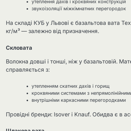
утеплення дахів і кроквяних конструкцій
звукоізоляції міжкімнатних перегородок
На складі КУБ у Львові є базальтова вата Техно
кг/м³ — залежно від призначення.
Скловата
Волокна довші і тонші, ніж у базальтовій. М
справляється з:
утепленням скатних дахів і горищ
кроквяними системами з непрямолінійним
внутрішніми каркасними перегородками
Провідні бренди: Isover і Knauf. Обидва є в а
Шлакова вата