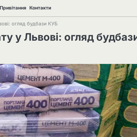
Привітання
Контакти
вові: огляд будбази КУБ
ту у Львові: огляд будбаз