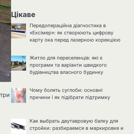
Цікаве
Передопераційна діагностика в
«Ексімер»: як створюють цифрову
карту ока перед лазерною корекцією
Житло для переселенців: які є
програми та варіанти швидкого
будівництва власного будинку
Чому болять суглоби: основні
 три
причини і як підібрати підтримку
Как выбрать двутавровую балку для
стройки: разбираемся в маркировке и