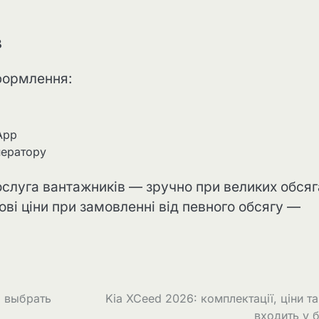
в
формлення:
App
ператору
послуга вантажників — зручно при великих обсяг
тові ціни при замовленні від певного обсягу —
о выбрать
Kia XCeed 2026: комплектації, ціни т
входить у 