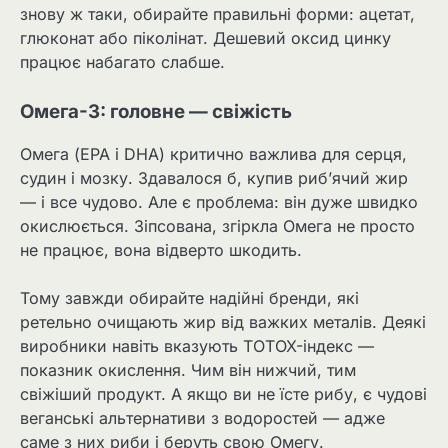
знову ж таки, обирайте правильні форми: ацетат,
глюконат або піколінат. Дешевий оксид цинку
працює набагато слабше.
Омега-3: головне — свіжість
Омега (EPA і DHA) критично важлива для серця,
судин і мозку. Здавалося б, купив риб’ячий жир
— і все чудово. Але є проблема: він дуже швидко
окислюється. Зіпсована, згіркла Омега не просто
не працює, вона відверто шкодить.
Тому завжди обирайте надійні бренди, які
ретельно очищають жир від важких металів. Деякі
виробники навіть вказують TOTOX-індекс —
показник окислення. Чим він нижчий, тим
свіжіший продукт. А якщо ви не їсте рибу, є чудові
веганські альтернативи з водоростей — адже
саме з них риби і беруть свою Омегу.