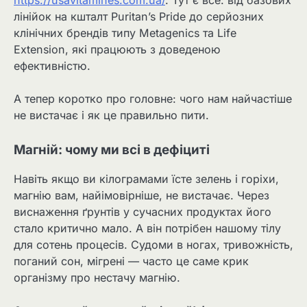
https://usavitamines.com.ua/
. Тут є все: від базових
лінійок на кшталт Puritan’s Pride до серйозних
клінічних брендів типу Metagenics та Life
Extension, які працюють з доведеною
ефективністю.
А тепер коротко про головне: чого нам найчастіше
не вистачає і як це правильно пити.
Магній: чому ми всі в дефіциті
Навіть якщо ви кілограмами їсте зелень і горіхи,
магнію вам, найімовірніше, не вистачає. Через
виснаження ґрунтів у сучасних продуктах його
стало критично мало. А він потрібен нашому тілу
для сотень процесів. Судоми в ногах, тривожність,
поганий сон, мігрені — часто це саме крик
організму про нестачу магнію.