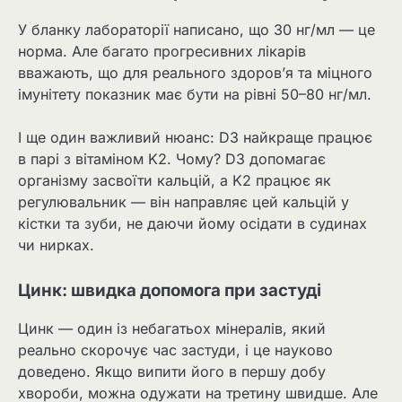
У бланку лабораторії написано, що 30 нг/мл — це
норма. Але багато прогресивних лікарів
вважають, що для реального здоров’я та міцного
імунітету показник має бути на рівні 50–80 нг/мл.
І ще один важливий нюанс: D3 найкраще працює
в парі з вітаміном K2. Чому? D3 допомагає
організму засвоїти кальцій, а K2 працює як
регулювальник — він направляє цей кальцій у
кістки та зуби, не даючи йому осідати в судинах
чи нирках.
Цинк: швидка допомога при застуді
Цинк — один із небагатьох мінералів, який
реально скорочує час застуди, і це науково
доведено. Якщо випити його в першу добу
хвороби, можна одужати на третину швидше. Але