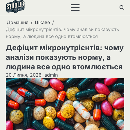
Перейти
до
вмісту
Домашня
Цікаве
Дефіцит мікронутрієнтів: чому аналізи показують
норму, а людина все одно втомлюється
Дефіцит мікронутрієнтів: чому
аналізи показують норму, а
людина все одно втомлюється
20 Липня, 2026
admin