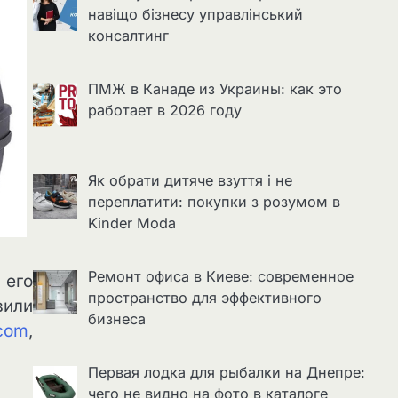
навіщо бізнесу управлінський
консалтинг
ПМЖ в Канаде из Украины: как это
работает в 2026 году
Як обрати дитяче взуття і не
переплатити: покупки з розумом в
Kinder Moda
Ремонт офиса в Киеве: современное
 его
пространство для эффективного
вили
бизнеса
.com
,
Первая лодка для рыбалки на Днепре:
чего не видно на фото в каталоге