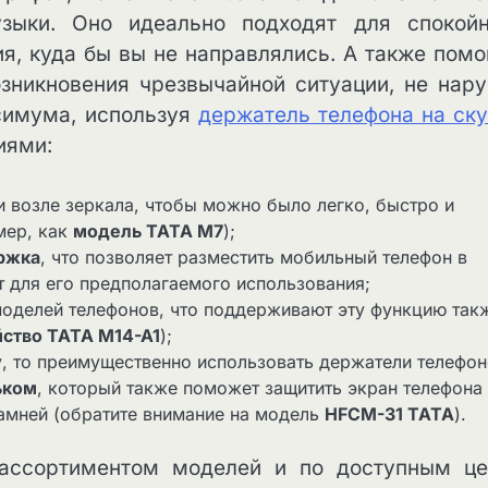
зыки. Оно идеально подходят для спокойн
я, куда бы вы не направлялись. А также помо
возникновения чрезвычайной ситуации, не нар
симума, используя
держатель телефона на ску
иями:
и возле зеркала, чтобы можно было легко, быстро и
мер, как
модель TATA M7
);
ержка
, что позволяет разместить мобильный телефон в
 для его предполагаемого использования;
моделей телефонов, что поддерживают эту функцию так
йство TATA M14-A1
);
ду, то преимущественно использовать держатели телефо
ьком
, который также поможет защитить экран телефона 
амней (обратите внимание на модель
HFCM-31 TATA
).
ассортиментом моделей и по доступным ц