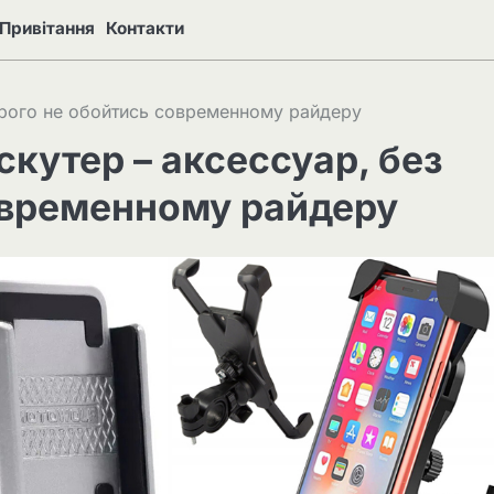
Привітання
Контакти
орого не обойтись современному райдеру
кутер – аксессуар, без
овременному райдеру