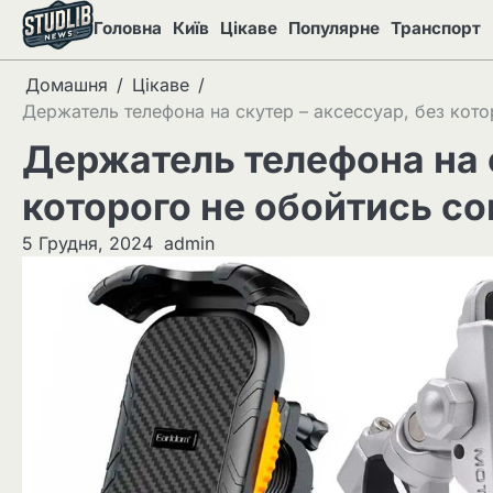
Перейти
Головна
Київ
Цікаве
Популярне
Транспорт
до
вмісту
Домашня
Цікаве
Держатель телефона на скутер – аксессуар, без кот
Держатель телефона на с
которого не обойтись с
5 Грудня, 2024
admin