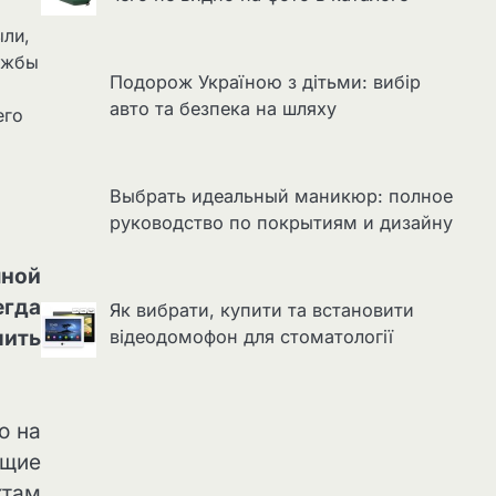
ыли,
ужбы
Подорож Україною з дітьми: вибір
авто та безпека на шляху
его
Выбрать идеальный маникюр: полное
руководство по покрытиям и дизайну
мной
егда
Як вибрати, купити та встановити
пить
відеодомофон для стоматології
о на
ющие
ктам