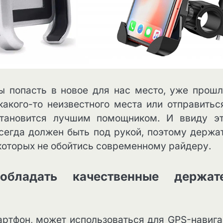
ы попасть в новое для нас место, уже прошл
акого-то неизвестного места или отправитьс
становится лучшим помощником. И ввиду эт
сегда должен быть под рукой, поэтому держа
з которых не обойтись современному райдеру.
бладать качественные держат
артфон, может использоваться для GPS-навига