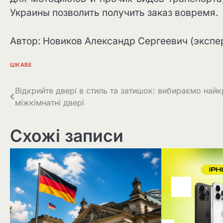
Украины позволить получить заказ вовремя.
Автор: Новиков Александр Сергеевич (экспер
ЦІКАВЕ
Навігація
Відкрийте двері в стиль та затишок: вибираємо найк
міжкімнатні двері
записів
Схожі записи