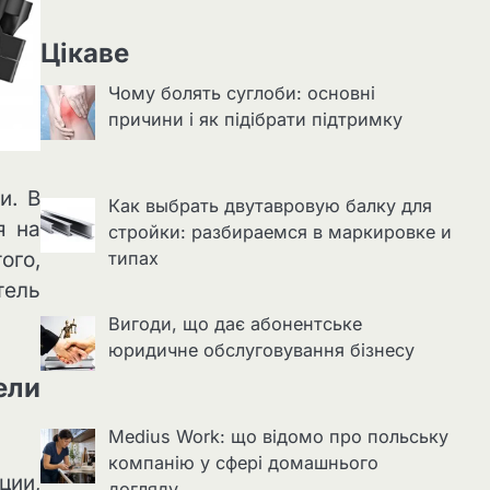
Цікаве
Чому болять суглоби: основні
причини і як підібрати підтримку
и. В
Как выбрать двутавровую балку для
я на
стройки: разбираемся в маркировке и
ого,
типах
тель
Вигоди, що дає абонентське
юридичне обслуговування бізнесу
ели
Medius Work: що відомо про польську
компанію у сфері домашнього
ции,
догляду