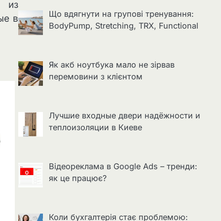
я из
Що вдягнути на групові тренування:
ые в
BodyPump, Stretching, TRX, Functional
Як акб ноутбука мало не зірвав
перемовини з клієнтом
Лучшие входные двери надёжности и
теплоизоляции в Киеве
Відеореклама в Google Ads – тренди:
як це працює?
Коли бухгалтерія стає проблемою: