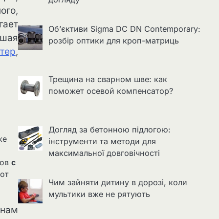
ого,
гает
Об’єктиви Sigma DC DN Contemporary:
ушая
розбір оптики для кроп-матриць
тер
,
Трещина на сварном шве: как
поможет осевой компенсатор?
Догляд за бетонною підлогою:
же
інструменти та методи для
максимальної довговічності
нов
с
от
Чим зайняти дитину в дорозі, коли
мультики вже не рятують
енам