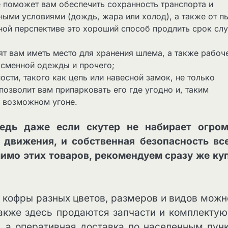
е поможет вам обеспечить сохранность транспорта и
ными условиями (дождь, жара или холод), а также от п
чной перспективе это хороший способ продлить срок сл
ят вам иметь место для хранения шлема, а также рабоч
 сменной одежды и прочего;
сти, такого как цепь или навесной замок, не только
позволит вам припарковать его где угодно и, таким
 возможном угоне.
ведь даже если скутер не набирает огро
 движения, и собственная безопасность вс
мимо этих товаров, рекомендуем сразу же ку
е кофры разных цветов, размеров и видов можн
также здесь продаются запчасти и комплекту
, а оперативная доставка по населенным пун