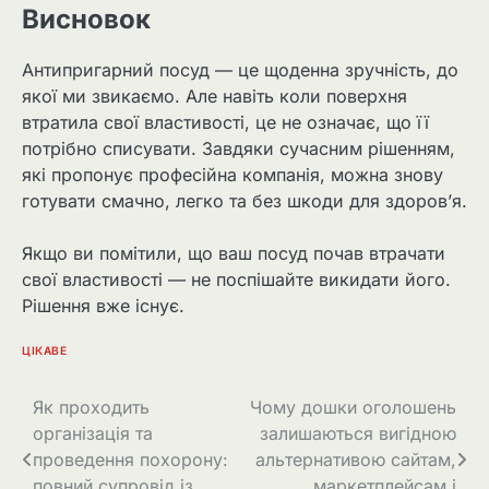
Висновок
Антипригарний посуд — це щоденна зручність, до
якої ми звикаємо. Але навіть коли поверхня
втратила свої властивості, це не означає, що її
потрібно списувати. Завдяки сучасним рішенням,
які пропонує професійна компанія, можна знову
готувати смачно, легко та без шкоди для здоров’я.
Якщо ви помітили, що ваш посуд почав втрачати
свої властивості — не поспішайте викидати його.
Рішення вже існує.
ЦІКАВЕ
Навігація
Як проходить
Чому дошки оголошень
організація та
залишаються вигідною
записів
проведення похорону:
альтернативою сайтам,
повний супровід із
маркетплейсам і