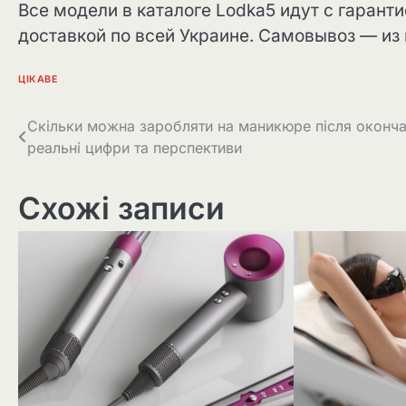
Все модели в каталоге Lodka5 идут с гаранти
доставкой по всей Украине. Самовывоз — из 
ЦІКАВЕ
Навігація
Скільки можна заробляти на маникюре після оконча
реальні цифри та перспективи
записів
Схожі записи