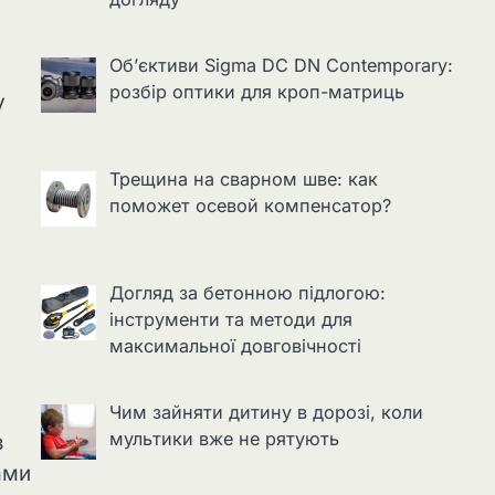
Об’єктиви Sigma DC DN Contemporary:
розбір оптики для кроп-матриць
у
Трещина на сварном шве: как
поможет осевой компенсатор?
Догляд за бетонною підлогою:
інструменти та методи для
максимальної довговічності
Чим зайняти дитину в дорозі, коли
мультики вже не рятують
з
ами