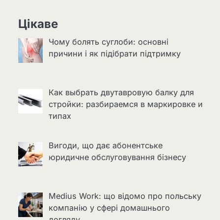
Цікаве
Чому болять суглоби: основні
причини і як підібрати підтримку
Как выбрать двутавровую балку для
стройки: разбираемся в маркировке и
типах
Вигоди, що дає абонентське
юридичне обслуговування бізнесу
Medius Work: що відомо про польську
компанію у сфері домашнього
догляду