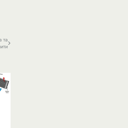
а та
мити