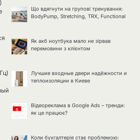
)
Що вдягнути на групові тренування:
е
BodyPump, Stretching, TRX, Functional
ся
Як акб ноутбука мало не зірвав
перемовини з клієнтом
Гц)
Лучшие входные двери надёжности и
теплоизоляции в Киеве
ный
Відеореклама в Google Ads – тренди:
як це працює?
Коли бухгалтерія стає проблемою: