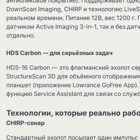
антибликовое покрытие). Поддерживает одн
DownScan Imaging, CHIRP и технологию LiveS
реальном времени. Питание 12В, вес 1200 г. 
датчиком Active Imaging 3-in-1, так и без да
отдельно.
HDS Carbon — для серьёзных задач
HDS-16 Carbon — это флагманский эхолот с
StructureScan 3D для объёмного отображени
планшет (приложение Lowrance GoFree App).
функцию Service Assistant для связи со слу
Технологии, которые реально раб
CHIRP-сонар
Стандартный эхолот посылает один импульс 