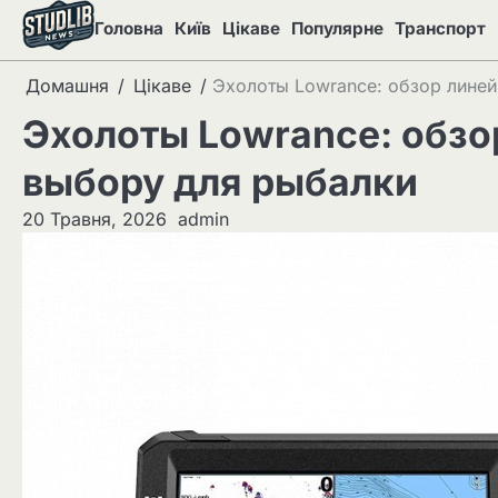
Перейти
Головна
Київ
Цікаве
Популярне
Транспорт
до
вмісту
Домашня
Цікаве
Эхолоты Lowrance: обзор линей
Эхолоты Lowrance: обзо
выбору для рыбалки
20 Травня, 2026
admin