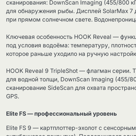
сканирования: DownScan Imaging (455/800 кГ
для обнаружения рыбы. Дисплей SolarMax 7
при прямом солнечном свете. Водонепроница
Ключевая особенность HOOK Reveal — функци
под условия водоёма: температуру, плотност
которое раньше уходило на ручную настройк
HOOK Reveal 9 TripleShot — флагман серии. 
для водной толщи, DownScan Imaging (455/80
сканирование SideScan для охвата простран
GPS.
Elite FS — профессиональный уровень
Elite FS 9 — картплоттер-эхолот с сенсорн