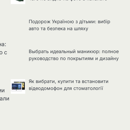
Подорож Україною з дітьми: вибір
авто та безпека на шляху
на:
Выбрать идеальный маникюр: полное
ю с
руководство по покрытиям и дизайну
Як вибрати, купити та встановити
відеодомофон для стоматології
ии
дали