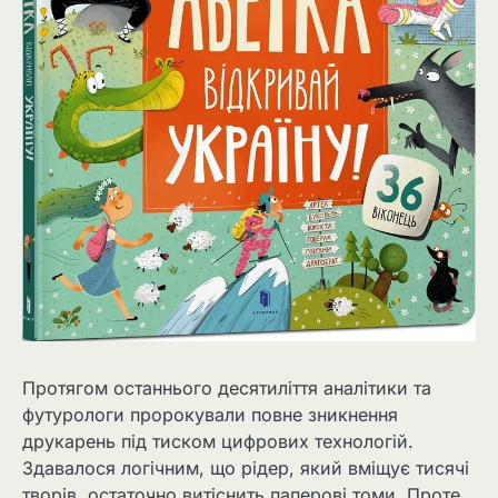
Протягом останнього десятиліття аналітики та
футурологи пророкували повне зникнення
друкарень під тиском цифрових технологій.
Здавалося логічним, що рідер, який вміщує тисячі
творів, остаточно витіснить паперові томи. Проте