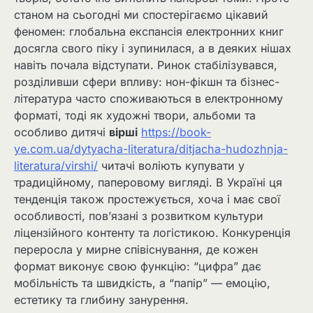
станом на сьогодні ми спостерігаємо цікавий
феномен: глобальна експансія електронних книг
досягла свого піку і зупинилася, а в деяких нішах
навіть почала відступати. Ринок стабілізувався,
розділивши сфери впливу: нон-фікшн та бізнес-
література часто споживаються в електронному
форматі, тоді як художні твори, альбоми та
особливо дитячі
вірші
https://book-
ye.com.ua/dytyacha-literatura/ditjacha-hudozhnja-
literatura/virshi/
читачі воліють купувати у
традиційному, паперовому вигляді. В Україні ця
тенденція також простежується, хоча і має свої
особливості, пов’язані з розвитком культури
ліцензійного контенту та логістикою. Конкуренція
переросла у мирне співіснування, де кожен
формат виконує свою функцію: “цифра” дає
мобільність та швидкість, а “папір” — емоцію,
естетику та глибину занурення.