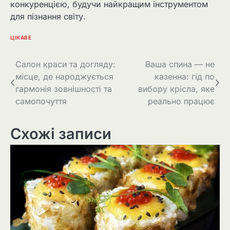
конкуренцією, будучи найкращим інструментом
для пізнання світу.
ЦІКАВЕ
Навігація
Салон краси та догляду:
Ваша спина — не
місце, де народжується
казенна: гід по
записів
гармонія зовнішності та
вибору крісла, яке
самопочуття
реально працює
Схожі записи