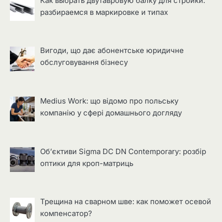
Как выбрать двутавровую балку для стройки:
разбираемся в маркировке и типах
Вигоди, що дає абонентське юридичне
обслуговування бізнесу
Medius Work: що відомо про польську
компанію у сфері домашнього догляду
Об’єктиви Sigma DC DN Contemporary: розбір
оптики для кроп-матриць
Трещина на сварном шве: как поможет осевой
компенсатор?