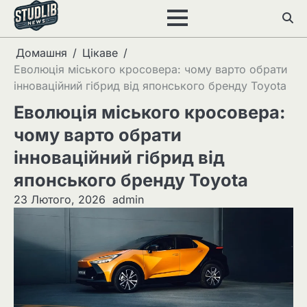
Перейти
до
вмісту
Домашня
Цікаве
Еволюція міського кросовера: чому варто обрати
інноваційний гібрид від японського бренду Toyota
Еволюція міського кросовера:
чому варто обрати
інноваційний гібрид від
японського бренду Toyota
23 Лютого, 2026
admin