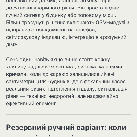
поплавковий датчик, який спрацьовує при
досягненні аварійного рівня. Він просто подає
гучний сигнал у будинку або топовому місці.
Більш просунуті рішення включають GSM-модулі з
відправкою повідомлень на телефон,
світлозвукову індикацію, інтеграцію в «розумний
дім».
Сенс один: навіть якщо ви не стоїте кожну
хвилину над люком септика, система має
сама
кричати
, коли до «краю» залишилися лічені
сантиметри. Для будинків, де є фекальний насос і
реальний ризик підтоплення підвалу, сигналізація
рівня — технічно недорогий, але надзвичайно
ефективний елемент.
Резервний ручний варіант: коли