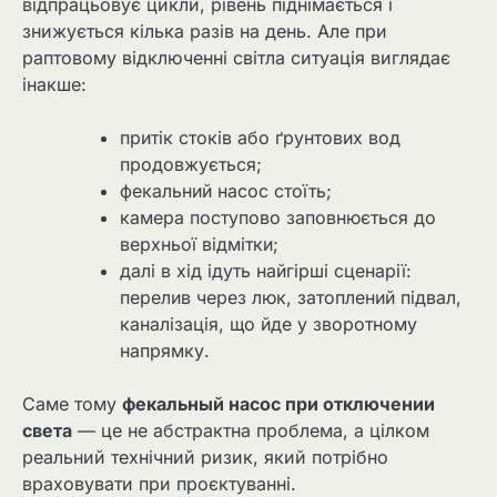
відпрацьовує цикли, рівень піднімається і
знижується кілька разів на день. Але при
раптовому відключенні світла ситуація виглядає
інакше:
притік стоків або ґрунтових вод
продовжується;
фекальний насос стоїть;
камера поступово заповнюється до
верхньої відмітки;
далі в хід ідуть найгірші сценарії:
перелив через люк, затоплений підвал,
каналізація, що йде у зворотному
напрямку.
Саме тому
фекальный насос при отключении
света
— це не абстрактна проблема, а цілком
реальний технічний ризик, який потрібно
враховувати при проєктуванні.