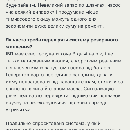
буде зайвим. Невеликий запас по шлангах, насос
«на всякий випадок» і продумане місце
тимчасового скиду можуть одного дня
зекономити дуже велику суму на ремонті.
Як часто треба перевіряти систему резервного
живлення?
ІБП має сенс тестувати хоча б двічі на рік, і не
тільки натисканням кнопки, а коротким реальним
відключенням із запуском насоса від батареї.
Генератор варто періодично заводити, давати
йому попрацювати під навантаженням, стежити за
свіжістю палива й станом масла. Сигналізацію
рівня теж варто перевіряти, підіймаючи поплавок
вручну та переконуючись, що вона справді
«кричить».
Правильно спроєктована система, у якій