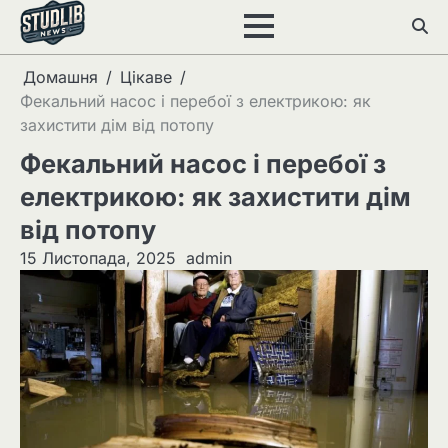
Перейти
до
вмісту
Домашня
Цікаве
Фекальний насос і перебої з електрикою: як
захистити дім від потопу
Фекальний насос і перебої з
електрикою: як захистити дім
від потопу
15 Листопада, 2025
admin