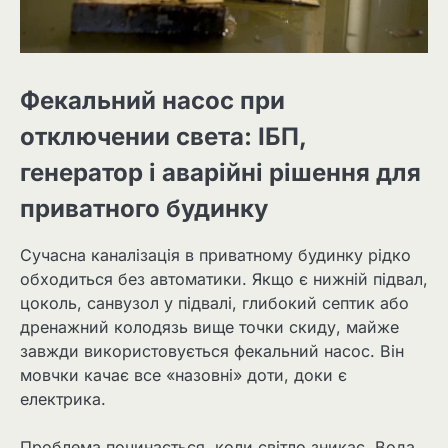
Фекальний насос при
отключении света: ІБП,
генератор і аварійні рішення для
приватного будинку
Сучасна каналізація в приватному будинку рідко
обходиться без автоматики. Якщо є нижній підвал,
цоколь, санвузол у підвалі, глибокий септик або
дренажний колодязь вище точки скиду, майже
завжди використовується фекальний насос. Він
мовчки качає все «назовні» доти, доки є
електрика.
Проблема починається, коли світло зникає. Вода