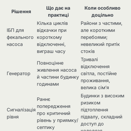
Що дає на
Коли особливо
Рішення
практиці
доцільно
Кілька циклів
Райони з частими,
ІБП для
відкачки при
але короткими
фекального
короткому
перебоями;
насоса
відключенні,
невеликий притік
виграш часу
стоків
Тривалі
Повноцінне
відключення
живлення насоса
Генератор
світла, постійне
й частини будинку
проживання,
годинами
велика сім’я
Будинки з високим
Раннє
ризиком
попередження
Сигналізація
підтоплення
про критичний
рівня
підвалу, складний
рівень у приямку/
доступ до
септику
колодязя