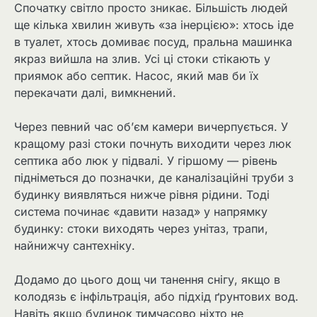
Спочатку світло просто зникає. Більшість людей
ще кілька хвилин живуть «за інерцією»: хтось іде
в туалет, хтось домиває посуд, пральна машинка
якраз вийшла на злив. Усі ці стоки стікають у
приямок або септик. Насос, який мав би їх
перекачати далі, вимкнений.
Через певний час об’єм камери вичерпується. У
кращому разі стоки почнуть виходити через люк
септика або люк у підвалі. У гіршому — рівень
підніметься до позначки, де каналізаційні труби з
будинку виявляться нижче рівня рідини. Тоді
система починає «давити назад» у напрямку
будинку: стоки виходять через унітаз, трапи,
найнижчу сантехніку.
Додамо до цього дощ чи танення снігу, якщо в
колодязь є інфільтрація, або підхід ґрунтових вод.
Навіть якщо будинок тимчасово ніхто не