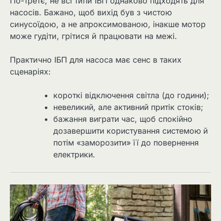
По-третє, не всі типи ІБП однаково підходять для
насосів. Бажано, щоб вихід був з чистою
синусоїдою, а не апроксимованою, інакше мотор
може гудіти, грітися й працювати на межі.
Практично ІБП для насоса має сенс в таких
сценаріях:
короткі відключення світла (до години);
невеликий, але активний притік стоків;
бажання виграти час, щоб спокійно
дозавершити користування системою й
потім «заморозити» її до повернення
електрики.