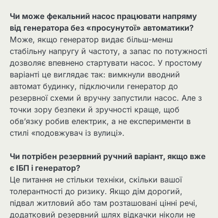
Чи може фекальний насос працювати напряму
від генератора без «просунутої» автоматики?
Може, якщо генератор видає більш-менш
стабільну напругу й частоту, а запас по потужності
дозволяє впевнено стартувати насос. У простому
варіанті це виглядає так: вимкнули вводний
автомат будинку, підключили генератор до
резервної схеми й вручну запустили насос. Але з
точки зору безпеки й зручності краще, щоб
обв’язку робив електрик, а не експерименти в
стилі «подовжувач із вулиці».
Чи потрібен резервний ручний варіант, якщо вже
є ІБП і генератор?
Це питання не стільки техніки, скільки вашої
толерантності до ризику. Якщо дім дорогий,
підвал житловий або там розташовані цінні речі,
додатковий резервний шлях відкачки ніколи не