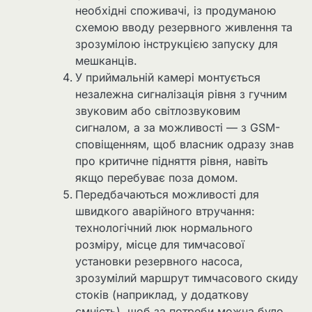
необхідні споживачі, із продуманою
схемою вводу резервного живлення та
зрозумілою інструкцією запуску для
мешканців.
У приймальній камері монтується
незалежна сигналізація рівня з гучним
звуковим або світлозвуковим
сигналом, а за можливості — з GSM-
сповіщенням, щоб власник одразу знав
про критичне підняття рівня, навіть
якщо перебуває поза домом.
Передбачаються можливості для
швидкого аварійного втручання:
технологічний люк нормального
розміру, місце для тимчасової
установки резервного насоса,
зрозумілий маршрут тимчасового скиду
стоків (наприклад, у додаткову
ємність), щоб за потреби можна було