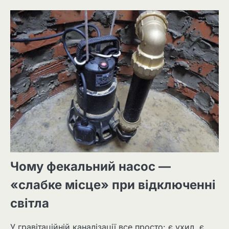
Чому фекальний насос —
«слабке місце» при відключенні
світла
У гравітаційній каналізації все просто: є ухил, є