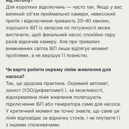
від потопу?
Для коротких відключень — часто так. Якщо у вас
великий об’єм приймальної камери, невисокий
притік і відключення тривають 20–40 хвилин,
хорошого ІБП із запасом по потужності може
вистачити, щоб фекальний насос спокійно пару
разів відкачав камеру. Але при тривалих
вимкненнях світла ІБП лише відтягує момент
проблеми, а не вирішує її повністю.
Чи варто робити окрему лінію живлення для
насоса?
Так, це здорова практика. Окремий автомат,
захист (УЗО/дифавтомат) і, за можливості,
відокремлена лінія живлення полегшують
підключення ІБП або генератора саме для насоса.
У критичний момент ви точно знаєте, що саме ця
лінія відповідає за відкачку стоків, і не плутаєте її
з іншими споживачами.