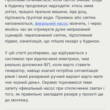
в будинку продовжує надходити: хтось змив
унітаз, працює пральна машина, йде дощ,
підтікають ґрунтові води. Приямок або септик
наповнюється,
фекальний насос
мовчить, і через
якийсь час ви отримуєте дуже неприємний
сценарій: переповнений септик, підтоплений
підвал, каналізація, що «пішла назад» у будинок.
У цій статті розберемо, що відбувається з
системою при відключенні електрики, чим
реально допоможе ІБП, коли варто ставити
генератор, навіщо взагалі потрібна сигналізація
рівня і який резервний ручний варіант варто мати
«на чорний день». Окремо торкнемося теми
запиту «фекальный насос при отключении света» і
того, як правильно закладати резерв у проєкті ще
до монтажу.