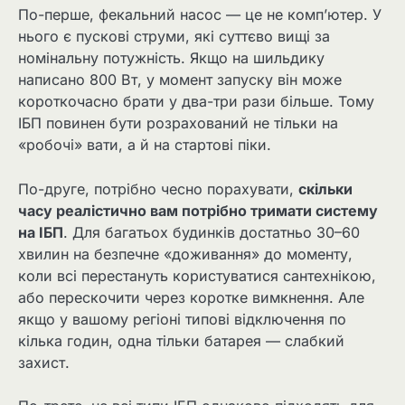
По-перше, фекальний насос — це не комп’ютер. У
нього є пускові струми, які суттєво вищі за
номінальну потужність. Якщо на шильдику
написано 800 Вт, у момент запуску він може
короткочасно брати у два-три рази більше. Тому
ІБП повинен бути розрахований не тільки на
«робочі» вати, а й на стартові піки.
По-друге, потрібно чесно порахувати,
скільки
часу реалістично вам потрібно тримати систему
на ІБП
. Для багатьох будинків достатньо 30–60
хвилин на безпечне «доживання» до моменту,
коли всі перестануть користуватися сантехнікою,
або перескочити через коротке вимкнення. Але
якщо у вашому регіоні типові відключення по
кілька годин, одна тільки батарея — слабкий
захист.