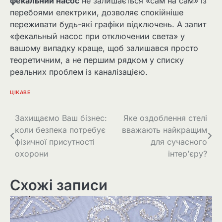
фекальний насос
не залишається «сам на сам» із
перебоями електрики, дозволяє спокійніше
переживати будь-які графіки відключень. А запит
«фекальный насос при отключении света» у
вашому випадку краще, щоб залишався просто
теоретичним, а не першим рядком у списку
реальних проблем із каналізацією.
ЦІКАВЕ
Навігація
Захищаємо Ваш бізнес:
Яке оздоблення стелі
коли безпека потребує
вважають найкращим
записів
фізичної присутності
для сучасного
охорони
інтер’єру?
Схожі записи