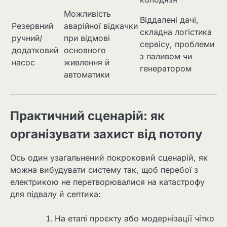
Можливість
Віддалені дачі,
Резервний
аварійної відкачки
складна логістика
ручний/
при відмові
сервісу, проблеми
додатковий
основного
з паливом чи
насос
живлення й
генератором
автоматики
Практичний сценарій: як
організувати захист від потопу
Ось один узагальнений покроковий сценарій, як
можна вибудувати систему так, щоб перебої з
електрикою не перетворювалися на катастрофу
для підвалу й септика:
На етапі проєкту або модернізації чітко