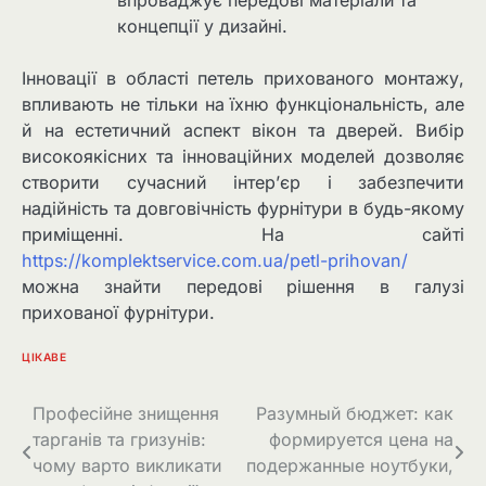
впроваджує передові матеріали та
концепції у дизайні.
Інновації в області петель прихованого монтажу,
впливають не тільки на їхню функціональність, але
й на естетичний аспект вікон та дверей. Вибір
високоякісних та інноваційних моделей дозволяє
створити сучасний інтер’єр і забезпечити
надійність та довговічність фурнітури в будь-якому
приміщенні. На сайті
https://komplektservice.com.ua/petl-prihovan/
можна знайти передові рішення в галузі
прихованої фурнітури.
ЦІКАВЕ
Навігація
Професійне знищення
Разумный бюджет: как
тарганів та гризунів:
формируется цена на
записів
чому варто викликати
подержанные ноутбуки,