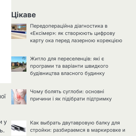
Цікаве
Передопераційна діагностика в
«Ексімер»: як створюють цифрову
карту ока перед лазерною корекцією
Житло для переселенців: які є
програми та варіанти швидкого
будівництва власного будинку
Чому болять суглоби: основні
ої
причини і як підібрати підтримку
и у
Как выбрать двутавровую балку для
стройки: разбираемся в маркировке и
ь.