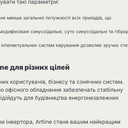
увати такі параметри:
 не менше загальної потужності всіх приладів, що
і модифіковані синусоїдальні, суто синусоїдальні та гібри
о інтелектуальних систем керування дозволяє зручно ст
ine для різних цілей
них користувачів, бізнесу та сонячних систем.
о офісного обладнання забезпечать стабільну
 підійдуть для будівництва енергонезалежних
и інвертора, Artline стане вашим найкращим