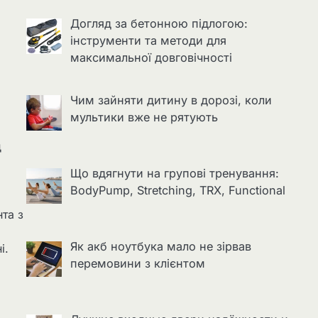
Догляд за бетонною підлогою:
інструменти та методи для
максимальної довговічності
Чим зайняти дитину в дорозі, коли
мультики вже не рятують
д
Що вдягнути на групові тренування:
BodyPump, Stretching, TRX, Functional
нта з
Як акб ноутбука мало не зірвав
і.
перемовини з клієнтом