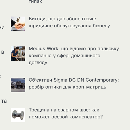
типах
Вигоди, що дає абонентське
юридичне обслуговування бізнесу
ни
Medius Work: що відомо про польську
 в
компанію у сфері домашнього
догляду
х
Об’єктиви Sigma DC DN Contemporary:
розбір оптики для кроп-матриць
 та
Трещина на сварном шве: как
поможет осевой компенсатор?