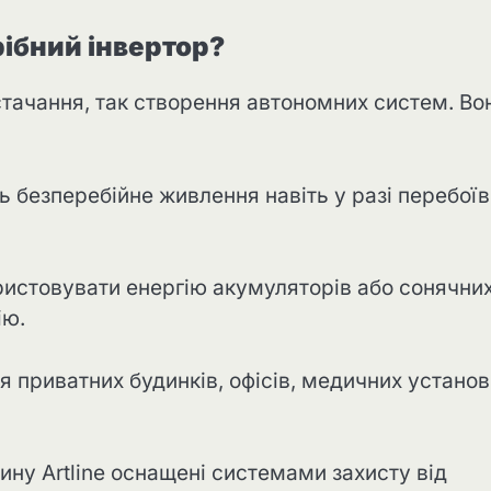
рібний інвертор?
стачання, так створення автономних систем. Во
ь безперебійне живлення навіть у разі перебоїв
ристовувати енергію акумуляторів або сонячни
ію.
ля приватних будинків, офісів, медичних установ
зину Artline оснащені системами захисту від