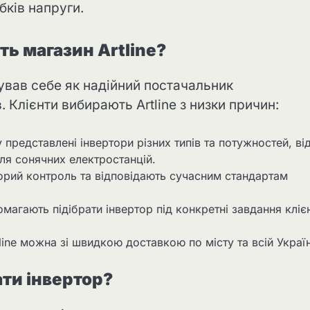
бків напруги.
ь магазин Artline?
ндував себе як надійний постачальник
. Клієнти вибирають Artline з низки причин:
у представлені інвертори різних типів та потужностей, ві
ля сонячних електростанцій.
ворий контроль та відповідають сучасним стандартам
помагають підібрати інвертор під конкретні завдання кліє
tline можна зі швидкою доставкою по місту та всій Україн
ати інвертор?