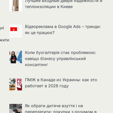
Лучшие входные двери надёжности и
теплоизоляции в Киеве
Відеореклама в Google Ads – тренди:
дні
як це працює?
ежити
Коли бухгалтерія стає проблемою:
навіщо бізнесу управлінський
консалтинг
ПМЖ в Канаде из Украины: как это
работает в 2026 году
Як обрати дитяче взуття і не
переплатити: покупки з розумом в