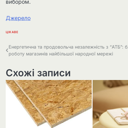
вибором.
Джерело
ЦІКАВЕ
Навігація
Енергетична та продовольча незалежність з “АТБ”: б
роботу магазинів найбільшої народної мережі
записів
Схожі записи