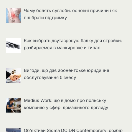
Чому болять суглоби: основні причини і як
підібрати підтримку
Как выбрать двутавровую балку для стройки:
разбираемся в маркировке и типах
Вигоди, що дає абонентське юридичне
обслуговування бізнесу
Medius Work: що відомо про польську
компанію у сфері домашнього догляду
Об’єктиви Sigma DC DN Contemporary: розбір