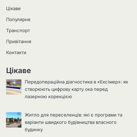
Цікаве
Популярне
Транспорт
Привітання
Контакти
Цікаве
Передопераційна діагностика в «Ексімер»: як
створюють цифрову карту ока перед
лазерною корекцією
Житло для переселенців: які є програми та
варіанти швидкого будівництва власного
будинку