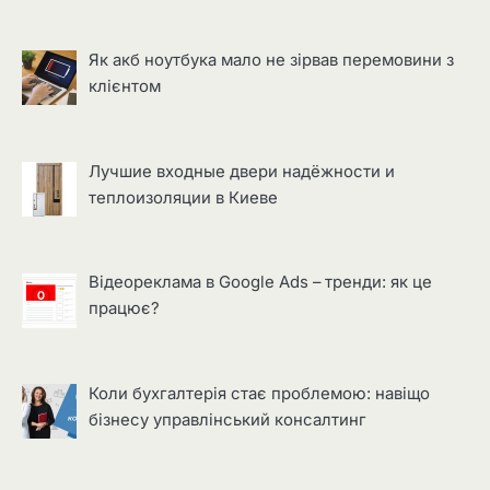
Як акб ноутбука мало не зірвав перемовини з
клієнтом
Лучшие входные двери надёжности и
теплоизоляции в Киеве
Відеореклама в Google Ads – тренди: як це
працює?
Коли бухгалтерія стає проблемою: навіщо
бізнесу управлінський консалтинг