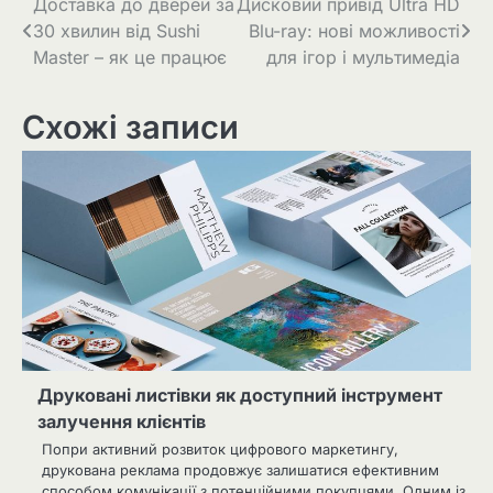
Навігація
Доставка до дверей за
Дисковий привід Ultra HD
30 хвилин від Sushi
Blu-ray: нові можливості
записів
Master – як це працює
для ігор і мультимедіа
Схожі записи
Друковані листівки як доступний інструмент
залучення клієнтів
Попри активний розвиток цифрового маркетингу,
друкована реклама продовжує залишатися ефективним
способом комунікації з потенційними покупцями. Одним із