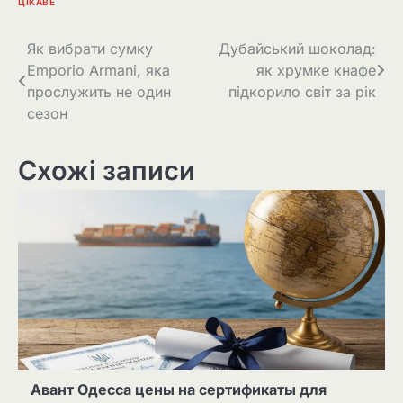
ЦІКАВЕ
Навігація
Як вибрати сумку
Дубайський шоколад:
Emporio Armani, яка
як хрумке кнафе
записів
прослужить не один
підкорило світ за рік
сезон
Схожі записи
Авант Одесса цены на сертификаты для