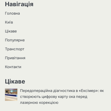
Навігація
Головна
Київ
Цікаве
Популярне
Транспорт
Привітання
Контакти
Цікаве
Передопераційна діагностика в «Ексімер»: як
створюють цифрову карту ока перед
лазерною корекцією