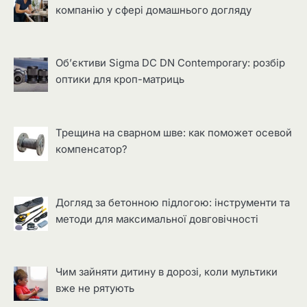
компанію у сфері домашнього догляду
Об’єктиви Sigma DC DN Contemporary: розбір
оптики для кроп-матриць
Трещина на сварном шве: как поможет осевой
компенсатор?
Догляд за бетонною підлогою: інструменти та
методи для максимальної довговічності
Чим зайняти дитину в дорозі, коли мультики
вже не рятують