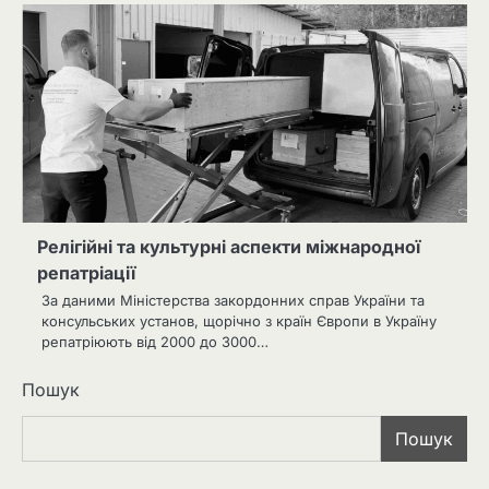
Релігійні та культурні аспекти міжнародної
репатріації
За даними Міністерства закордонних справ України та
консульських установ, щорічно з країн Європи в Україну
репатріюють від 2000 до 3000…
Пошук
Пошук