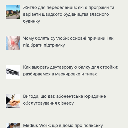
Житло для переселенців: які є програми та
варіанти швидкого будівництва власного
будинку
Чому болять суглоби: основні причини і як
підібрати підтримку
Как выбрать двутавровую балку для стройки:
разбираемся в маркировке и типах
Вигоди, що дає абонентське юридичне
обслуговування бізнесу
Medius Work: що відомо про польську