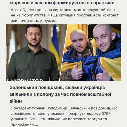
моряков и как они формируются на практике
Авант Одесса цены на сертификаты интересуют обычно
не из любопытства. Чаще ситуация простая: есть контракт
или почти есть, и нужно…
Зеленський повідомив, скільки українців
звільнили з полону за час повномасштабної
війни
Президент України Володимир Зеленський повідомив, що
з російського полону вдалося повернути додому 3767
українців. Більшість звільнених пережили тортури та
приниження.…