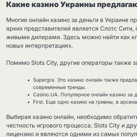
Какие казино Украины предлагаю
Многие онлайн казино за деньги в Украине п
ярких представителей является Слотс Сити,
живыми дилерами. Здесь можно найти как кл
новых интерпретациях.
Помимо Slots City, другие операторы также 
Supergra. Это казино онлайн также предл
современные тренды.
Casino.UA. Популярное онлайн казино за 
First. Еще одно казино на гривны, в арсе
Выбирая казино онлайн, необходимо обратит
честность игрового процесса. Slots City и д
лицензию и являются одними из самых попул