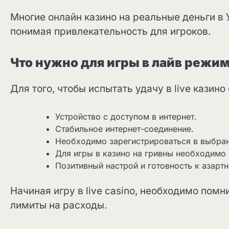
Многие онлайн казино на реальные деньги в 
понимая привлекательность для игроков.
Что нужно для игры в лайв режи
Для того, чтобы испытать удачу в live кази
Устройство с доступом в интернет.
Стабильное интернет-соединение.
Необходимо зарегистрироваться в выбран
Для игры в казино на гривны необходимо 
Позитивный настрой и готовность к азар
Начиная игру в live casino, необходимо помн
лимиты на расходы.