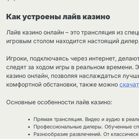
Как устроены лайв казино
Лайв казино онлайн – это трансляция из спе
игровым столом находится настоящий дилер
Игроки, подключаясь через интернет, делают
следят за ходом игры в реальном времени. 
казино онлайн, позволяя наслаждаться лучш
комфортной обстановки, также можно
скачат
Основные особенности лайв казино:
Прямая трансляция. Видео и аудио в реал
Профессиональные дилеры. Обученные спе
Разнообразие развлечений. От классическ