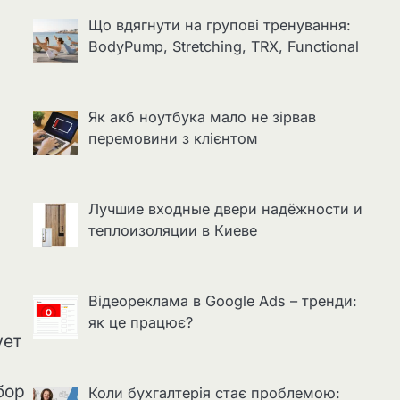
Що вдягнути на групові тренування:
BodyPump, Stretching, TRX, Functional
Як акб ноутбука мало не зірвав
перемовини з клієнтом
Лучшие входные двери надёжности и
теплоизоляции в Киеве
Відеореклама в Google Ads – тренди:
як це працює?
ует
бор
Коли бухгалтерія стає проблемою: