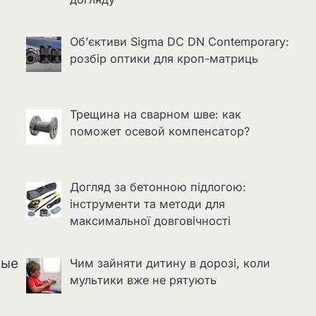
Об’єктиви Sigma DC DN Contemporary:
розбір оптики для кроп-матриць
Трещина на сварном шве: как
поможет осевой компенсатор?
Догляд за бетонною підлогою:
інструменти та методи для
максимальної довговічності
ные
Чим зайняти дитину в дорозі, коли
мультики вже не рятують