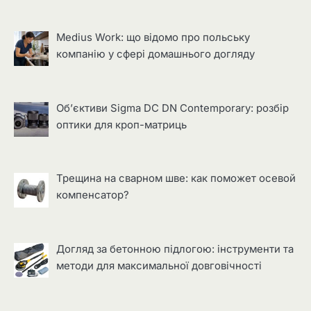
Medius Work: що відомо про польську
компанію у сфері домашнього догляду
Об’єктиви Sigma DC DN Contemporary: розбір
оптики для кроп-матриць
Трещина на сварном шве: как поможет осевой
компенсатор?
Догляд за бетонною підлогою: інструменти та
методи для максимальної довговічності