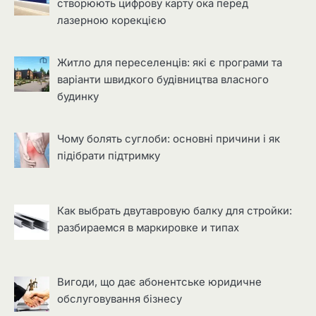
створюють цифрову карту ока перед
лазерною корекцією
Житло для переселенців: які є програми та
варіанти швидкого будівництва власного
будинку
Чому болять суглоби: основні причини і як
підібрати підтримку
Как выбрать двутавровую балку для стройки:
разбираемся в маркировке и типах
Вигоди, що дає абонентське юридичне
обслуговування бізнесу