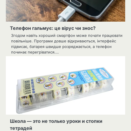
Телефон гальмує: це вірус чи знос?
Згодом навіть хороший смартфон може почати працювати
повільніше. Програми довше відкриваються, інтерфейс
підвисає, батарея швидше розряджається, а телефон
починає перегріватися.…
Школа — это не только уроки и стопки
тетрадей