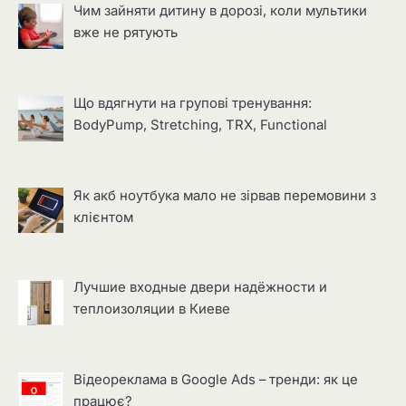
Чим зайняти дитину в дорозі, коли мультики
вже не рятують
Що вдягнути на групові тренування:
BodyPump, Stretching, TRX, Functional
Як акб ноутбука мало не зірвав перемовини з
клієнтом
Лучшие входные двери надёжности и
теплоизоляции в Киеве
Відеореклама в Google Ads – тренди: як це
працює?