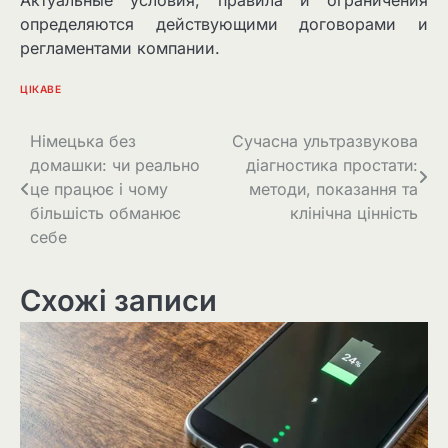
определяются действующими договорами и
регламентами компании.
ЦІКАВЕ
Навігація
Німецька без
Сучасна ультразвукова
домашки: чи реально
діагностика простати:
записів
це працює і чому
методи, показання та
більшість обманює
клінічна цінність
себе
Схожі записи