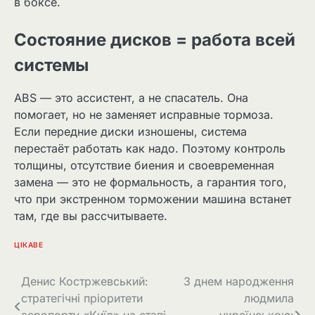
в боксе.
Состояние дисков = работа всей
системы
ABS — это ассистент, а не спасатель. Она
помогает, но не заменяет исправные тормоза.
Если передние диски изношены, система
перестаёт работать как надо. Поэтому контроль
толщины, отсутствие биения и своевременная
замена — это не формальность, а гарантия того,
что при экстренном торможении машина встанет
там, где вы рассчитываете.
ЦІКАВЕ
Навігація
Денис Костржевський:
З днем народження
стратегічні пріоритети
людмила
записів