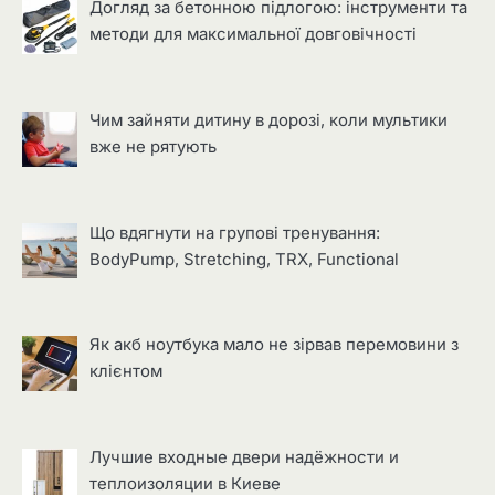
Догляд за бетонною підлогою: інструменти та
методи для максимальної довговічності
Чим зайняти дитину в дорозі, коли мультики
вже не рятують
Що вдягнути на групові тренування:
BodyPump, Stretching, TRX, Functional
Як акб ноутбука мало не зірвав перемовини з
клієнтом
Лучшие входные двери надёжности и
теплоизоляции в Киеве