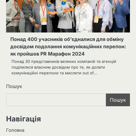
Понад 400 учасників об’єдналися для обміну
досвідом подолання комунікаційних перепон:
як пройшов PR Марафон 2024
Понад 30 представників великих компаній та агенцій
поділилися власним досвідом про те, як долати
комунікаційні перепони та мислити out of…
Пошук
Пошук
Навігація
Головна