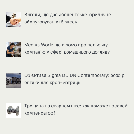
Вигоди, що дає абонентське юридичне
обслуговування бізнесу
Medius Work: що відомо про польську
компанію у сфері домашнього догляду
Об’єктиви Sigma DC DN Contemporary: розбір
оптики для кроп-матриць
Трещина на сварном шве: как поможет осевой
компенсатор?