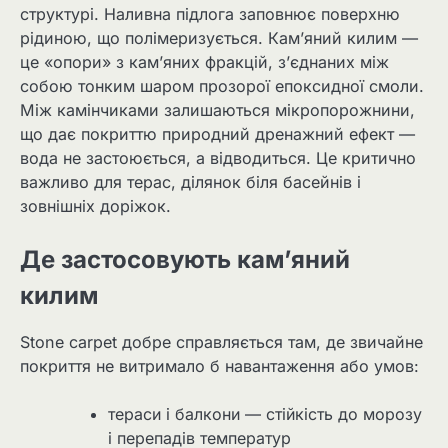
структурі. Наливна підлога заповнює поверхню
рідиною, що полімеризується. Кам’яний килим —
це «опори» з кам’яних фракцій, з’єднаних між
собою тонким шаром прозорої епоксидної смоли.
Між камінчиками залишаються мікропорожнини,
що дає покриттю природний дренажний ефект —
вода не застоюється, а відводиться. Це критично
важливо для терас, ділянок біля басейнів і
зовнішніх доріжок.
Де застосовують кам’яний
килим
Stone carpet добре справляється там, де звичайне
покриття не витримало б навантаження або умов:
тераси і балкони — стійкість до морозу
і перепадів температур