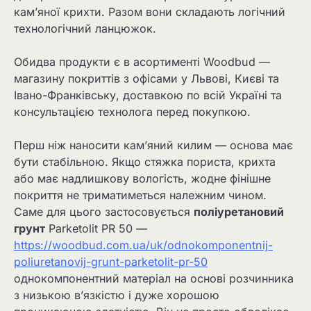
кам’яної крихти. Разом вони складають логічний
технологічний ланцюжок.
Обидва продукти є в асортименті Woodbud —
магазину покриттів з офісами у Львові, Києві та
Івано-Франківську, доставкою по всій Україні та
консультацією технолога перед покупкою.
Перш ніж наносити кам’яний килим — основа має
бути стабільною. Якщо стяжка пориста, крихта
або має надлишкову вологість, жодне фінішне
покриття не триматиметься належним чином.
Саме для цього застосовується
поліуретановий
грунт
Parketolit PR 50 —
https://woodbud.com.ua/uk/odnokomponentnij-
poliuretanovij-grunt-parketolit-pr-50
однокомпонентний матеріал на основі розчинника
з низькою в’язкістю і дуже хорошою