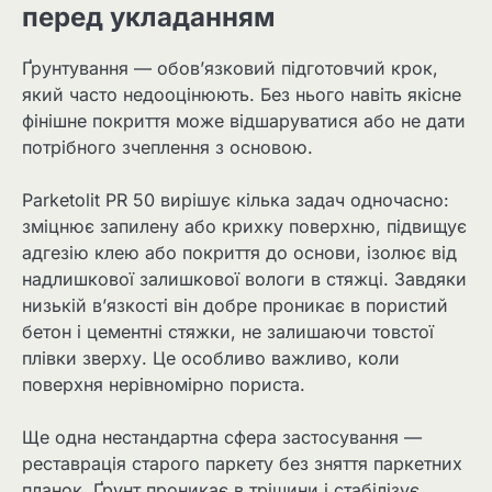
перед укладанням
Ґрунтування — обов’язковий підготовчий крок,
який часто недооцінюють. Без нього навіть якісне
фінішне покриття може відшаруватися або не дати
потрібного зчеплення з основою.
Parketolit PR 50 вирішує кілька задач одночасно:
зміцнює запилену або крихку поверхню, підвищує
адгезію клею або покриття до основи, ізолює від
надлишкової залишкової вологи в стяжці. Завдяки
низькій в’язкості він добре проникає в пористий
бетон і цементні стяжки, не залишаючи товстої
плівки зверху. Це особливо важливо, коли
поверхня нерівномірно пориста.
Ще одна нестандартна сфера застосування —
реставрація старого паркету без зняття паркетних
планок. Ґрунт проникає в тріщини і стабілізує