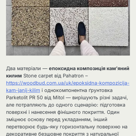
Два матеріали —
епоксидна композиція кам’яний
килим
Stone carpet від Pahatron –
https://woodbud.com.ua/uk/epoksidna-kompozicija-
kam-janij-kilim
і однокомпонентна ґрунтовка
Parketolit PR 50 від Mitol — вирішують різні задачі,
але потрапляють до одного сценарію: підготовка
поверхні і нанесення фінішного покриття. Один
зміцнює основу перед укладанням, інший
перетворює будь-яку горизонтальну поверхню на
декоративне безшовне покриття з натуральної