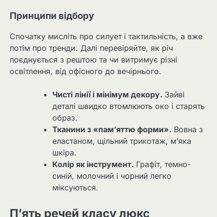
Принципи відбору
Спочатку мисліть про силует і тактильність, а вже
потім про тренди. Далі перевіряйте, як річ
поєднується з рештою та чи витримує різні
освітлення, від офісного до вечірнього.
Чисті лінії і мінімум декору.
Зайві
деталі швидко втомлюють око і старять
образ.
Тканини з «пам’яттю форми».
Вовна з
еластаном, щільний трикотаж, м’яка
шкіра.
Колір як інструмент.
Графіт, темно-
синій, молочний і чорний легко
міксуються.
П’ять речей класу люкс