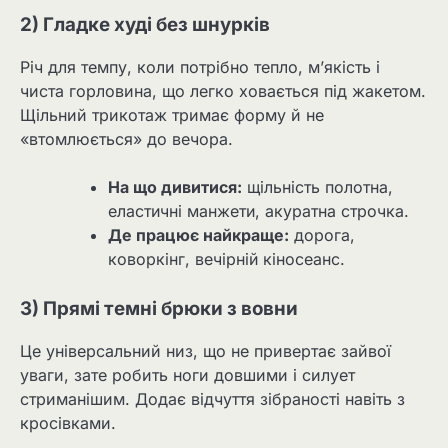
2) Гладке худі без шнурків
Річ для темпу, коли потрібно тепло, м’якість і
чиста горловина, що легко ховається під жакетом.
Щільний трикотаж тримає форму й не
«втомлюється» до вечора.
На що дивитися:
щільність полотна,
еластичні манжети, акуратна строчка.
Де працює найкраще:
дорога,
коворкінг, вечірній кіносеанс.
3) Прямі темні брюки з вовни
Це універсальний низ, що не привертає зайвої
уваги, зате робить ноги довшими і силует
стриманішим. Додає відчуття зібраності навіть з
кросівками.