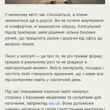
У великому місті час стискається, а плани
змінюються ще в дорозі. Ви не хочете жертвувати
ні комфортом, ні виразністю образу. Капсульний
підхід прибирає зайві рішення: кілька базових
речей, що працюють разом і доречні від офісу до
вечірніх планів.
Люкс у капсулі — це про те, як річ тримає форму,
працює в реальному русі та не зраджує в
найгарячіший момент. Якість матеріалів, посадка і
чистота ліній створюють враження, що з вами все
під контролем навіть у хаотичний день.
Під час планування корисно мати «якірну»
сторінку з базовими моделями та силуетами для
натхнення, наприклад
exi.ua
. Вона допоможе
швидко звірятися зі своїм стилістичним вектором і