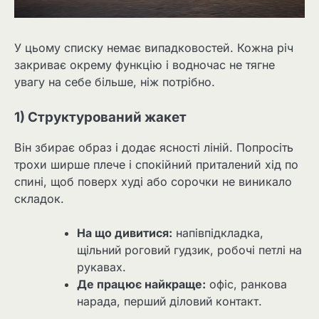
У цьому списку немає випадковостей. Кожна річ
закриває окрему функцію і водночас не тягне
увагу на себе більше, ніж потрібно.
1) Структурований жакет
Він збирає образ і додає ясності ліній. Попросіть
трохи ширше плече і спокійний приталений хід по
спині, щоб поверх худі або сорочки не виникало
складок.
На що дивитися:
напівпідкладка,
щільний роговий гудзик, робочі петлі на
рукавах.
Де працює найкраще:
офіс, ранкова
нарада, перший діловий контакт.