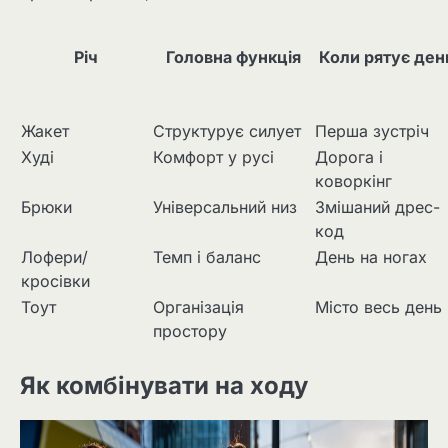
Річ
Головна функція
Коли рятує ден
Жакет
Структурує силует
Перша зустріч
Худі
Комфорт у русі
Дорога і
коворкінг
Брюки
Універсальний низ
Змішаний дрес-
код
Лофери/
Темп і баланс
День на ногах
кросівки
Тоут
Організація
Місто весь день
простору
Як комбінувати на ходу