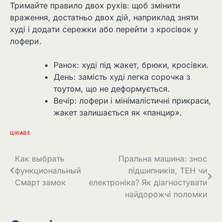
Тримайте правило двох рухів: щоб змінити
враження, достатньо двох дій, наприклад зняти
худі і додати сережки або перейти з кросівок у
лофери.
Ранок: худі під жакет, брюки, кросівки.
День: замість худі легка сорочка з
тоутом, що не деформується.
Вечір: лофери і мінімалістичні прикраси,
жакет залишається як «панцир».
ЦІКАВЕ
Навігація
Как выбрать
Пральна машина: знос
функциональный
підшипників, ТЕН чи
записів
Смарт замок
електроніка? Як діагностувати
найдорожчі поломки