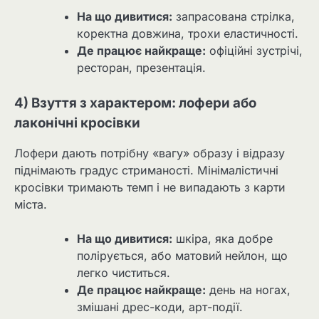
На що дивитися:
запрасована стрілка,
коректна довжина, трохи еластичності.
Де працює найкраще:
офіційні зустрічі,
ресторан, презентація.
4) Взуття з характером: лофери або
лаконічні кросівки
Лофери дають потрібну «вагу» образу і відразу
піднімають градус стриманості. Мінімалістичні
кросівки тримають темп і не випадають з карти
міста.
На що дивитися:
шкіра, яка добре
полірується, або матовий нейлон, що
легко чиститься.
Де працює найкраще:
день на ногах,
змішані дрес-коди, арт-події.