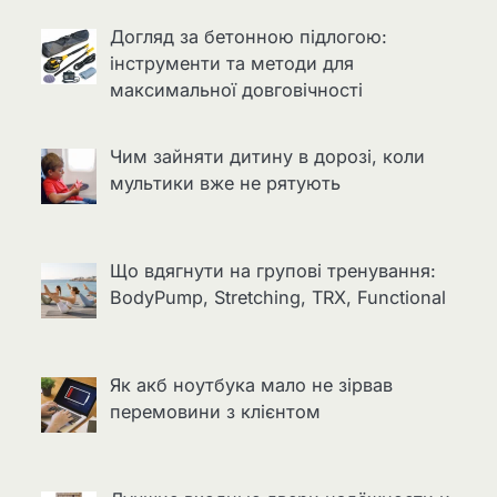
Догляд за бетонною підлогою:
інструменти та методи для
максимальної довговічності
Чим зайняти дитину в дорозі, коли
мультики вже не рятують
Що вдягнути на групові тренування:
BodyPump, Stretching, TRX, Functional
Як акб ноутбука мало не зірвав
перемовини з клієнтом