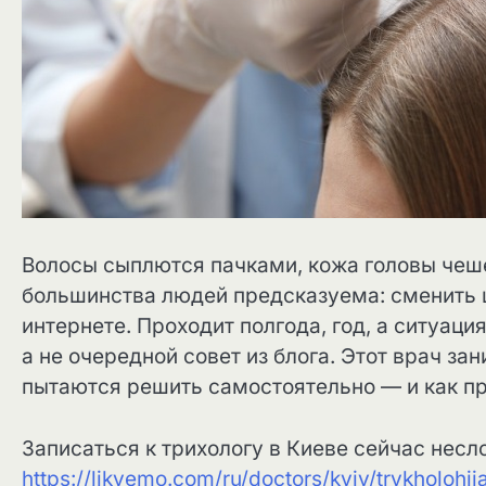
Волосы сыплются пачками, кожа головы чеш
большинства людей предсказуема: сменить ш
интернете. Проходит полгода, год, а ситуаци
а не очередной совет из блога. Этот врач з
пытаются решить самостоятельно — и как пр
Записаться к трихологу в Киеве сейчас нес
https://likyemo.com/ru/doctors/kyiv/trykholohii