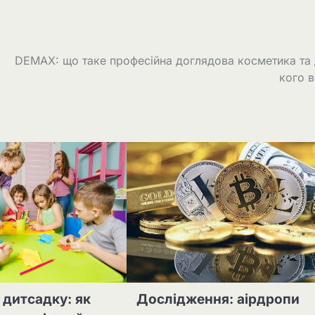
DEMAX: що таке професійна доглядова косметика та
кого 
 дитсадку: як
Дослідження: аірдропи