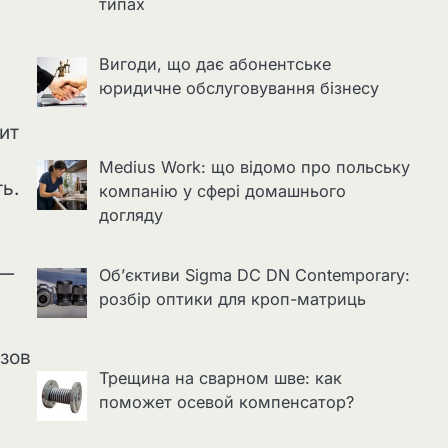
типах
Вигоди, що дає абонентське
юридичне обслуговування бізнесу
ит
Medius Work: що відомо про польську
ь.
компанію у сфері домашнього
догляду
 —
Об’єктиви Sigma DC DN Contemporary:
розбір оптики для кроп-матриць
изов
Трещина на сварном шве: как
поможет осевой компенсатор?