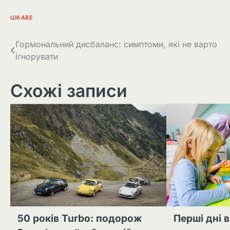
ЦІКАВЕ
Навігація
Гормональний дисбаланс: симптоми, які не варто
ігнорувати
записів
Схожі записи
50 років Turbo: подорож
Перші дні в