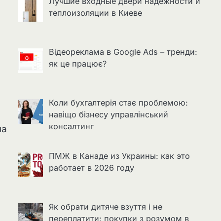
Лучшие входные двери надёжности и
теплоизоляции в Киеве
Відеореклама в Google Ads – тренди:
як це працює?
Коли бухгалтерія стає проблемою:
навіщо бізнесу управлінський
консалтинг
на
ПМЖ в Канаде из Украины: как это
работает в 2026 году
Як обрати дитяче взуття і не
переплатити: покупки з розумом в