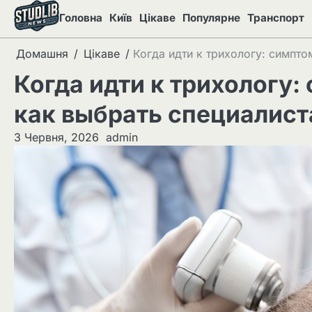
Перейти
Головна
Київ
Цікаве
Популярне
Транспорт
до
вмісту
Домашня
Цікаве
Когда идти к трихологу: симпто
Когда идти к трихологу:
как выбрать специалист
3 Червня, 2026
admin