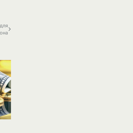
 для
вона