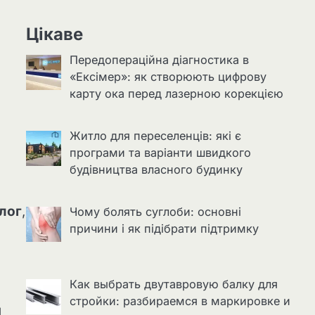
Цікаве
Передопераційна діагностика в
«Ексімер»: як створюють цифрову
карту ока перед лазерною корекцією
Житло для переселенців: які є
програми та варіанти швидкого
будівництва власного будинку
лог
,
Чому болять суглоби: основні
причини і як підібрати підтримку
Как выбрать двутавровую балку для
стройки: разбираемся в маркировке и
и