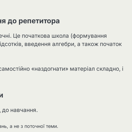
ня до репетитора
печні. Це початкова школа (формування
ідсотків, введення алгебри, а також початок
самостійно «наздогнати» матеріал складно, і
и
д до навчання.
нь, а не з поточної теми.