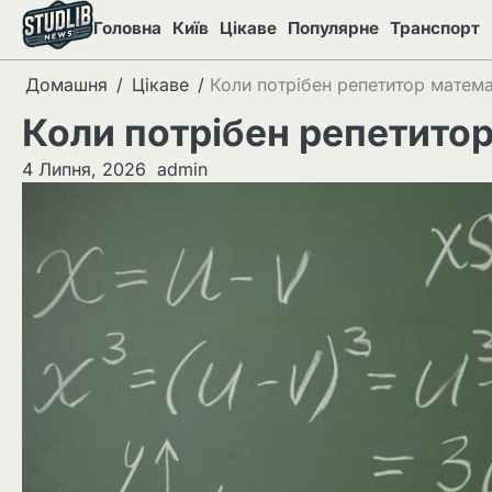
Перейти
Головна
Київ
Цікаве
Популярне
Транспорт
до
вмісту
Домашня
Цікаве
Коли потрібен репетитор матем
Коли потрібен репетито
4 Липня, 2026
admin