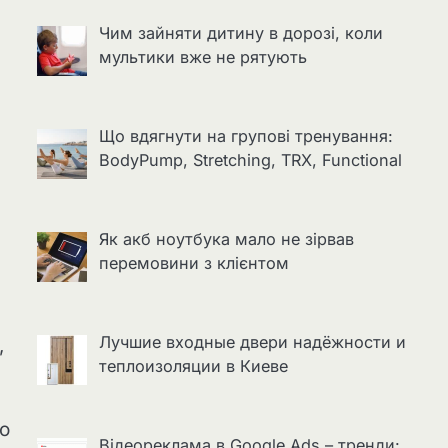
Чим зайняти дитину в дорозі, коли
мультики вже не рятують
Що вдягнути на групові тренування:
BodyPump, Stretching, TRX, Functional
Як акб ноутбука мало не зірвав
перемовини з клієнтом
Лучшие входные двери надёжности и
,
теплоизоляции в Киеве
о
Відеореклама в Google Ads – тренди: