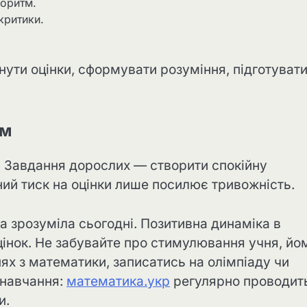
горитм.
критики.
гнути оцінки, сформувати розуміння, підготувати
ом
. Завдання дорослих — створити спокійну
ний тиск на оцінки лише посилює тривожність.
а зрозуміла сьогодні. Позитивна динаміка в
інок. Не забувайте про стимулювання учня, йо
ях з математики, записатись на олімпіаду чи
 навчання:
математика.укр
регулярно проводит
и.