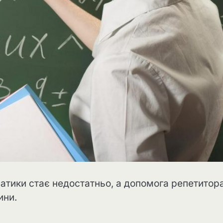
ематики стає недостатньо, а допомога репетитор
ини.