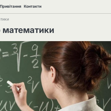
Привітання
Контакти
атики
р математики