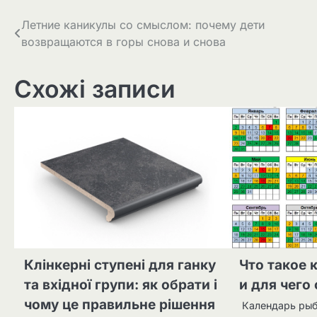
Навігація
Летние каникулы со смыслом: почему дети
возвращаются в горы снова и снова
записів
Схожі записи
Клінкерні ступені для ганку
Что такое 
та вхідної групи: як обрати і
и для чего
чому це правильне рішення
Календарь рыб