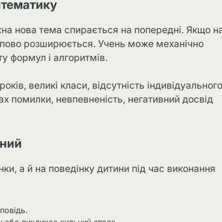
атематику
на нова тема спирається на попередні. Якщо н
тупово розширюється. Учень може механічно
ту формул і алгоритмів.
ків, великі класи, відсутність індивідуальног
рах помилки, невпевненість, негативний досвід
дний
ки, а й на поведінку дитини під час виконання
повідь.
 або викликає сильний стрес.