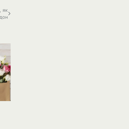
, як
дон
: