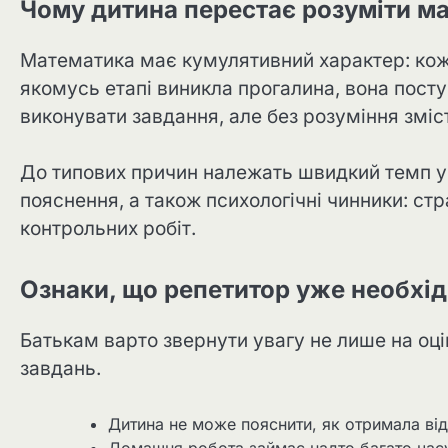
Чому дитина перестає розуміти м
Математика має кумулятивний характер: кож
якомусь етапі виникла прогалина, вона пос
виконувати завдання, але без розуміння зміс
До типових причин належать швидкий темп уро
пояснення, а також психологічні чинники: ст
контрольних робіт.
Ознаки, що репетитор уже необхі
Батькам варто звернути увагу не лише на оцін
завдань.
Дитина не може пояснити, як отримала від
Домашня робота займає надто багато часу