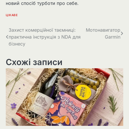
новий спосіб турботи про себе.
ЦІКАВЕ
Навігація
Захист комерційної таємниці:
Мотонавигатор
практична інструкція з NDA для
Garmin
записів
бізнесу
Схожі записи