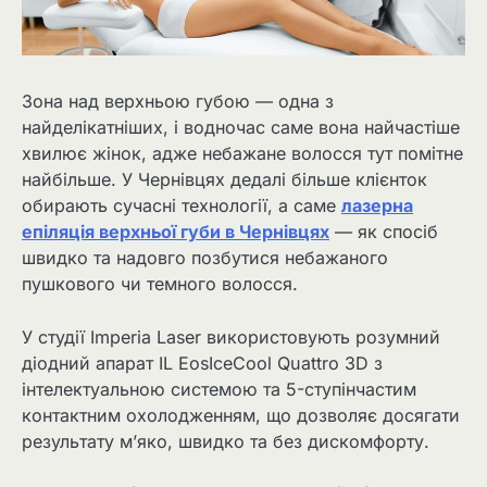
Зона над верхньою губою — одна з
найделікатніших, і водночас саме вона найчастіше
хвилює жінок, адже небажане волосся тут помітне
найбільше. У Чернівцях дедалі більше клієнток
обирають сучасні технології, а саме
лазерна
епіляція верхньої губи в Чернівцях
— як спосіб
швидко та надовго позбутися небажаного
пушкового чи темного волосся.
У студії Imperia Laser використовують розумний
діодний апарат IL EosIceCool Quattro 3D з
інтелектуальною системою та 5-ступінчастим
контактним охолодженням, що дозволяє досягати
результату м’яко, швидко та без дискомфорту.