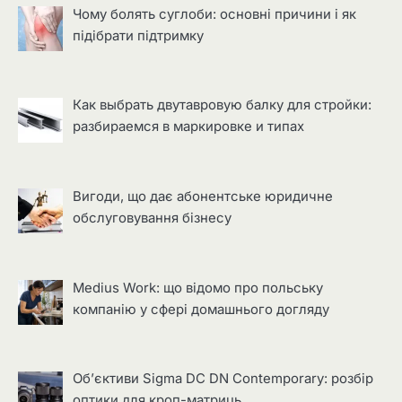
Чому болять суглоби: основні причини і як
підібрати підтримку
Как выбрать двутавровую балку для стройки:
разбираемся в маркировке и типах
Вигоди, що дає абонентське юридичне
обслуговування бізнесу
Medius Work: що відомо про польську
компанію у сфері домашнього догляду
Об’єктиви Sigma DC DN Contemporary: розбір
оптики для кроп-матриць