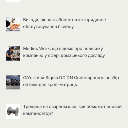
Вигоди, що дає абонентське юридичне
обслуговування бізнесу
Medius Work: що відомо про польську
компанію у сфері домашнього догляду
Об’єктиви Sigma DC DN Contemporary: розбір
оптики для кроп-матриць
Трещина на сварном шве: как поможет осевой
компенсатор?