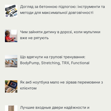
Догляд за бетонною підлогою: інструменти та
методи для максимальної довговічності
Чим зайняти дитину в дорозі, коли мультики
вже не рятують
Що вдягнути на групові тренування:
BodyPump, Stretching, TRX, Functional
Як акб ноутбука мало не зірвав перемовини з
клієнтом
Лучшие входные двери надёжности и