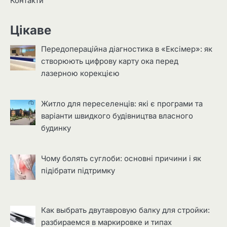
Контакти
Цікаве
Передопераційна діагностика в «Ексімер»: як
створюють цифрову карту ока перед
лазерною корекцією
Житло для переселенців: які є програми та
варіанти швидкого будівництва власного
будинку
Чому болять суглоби: основні причини і як
підібрати підтримку
Как выбрать двутавровую балку для стройки:
разбираемся в маркировке и типах