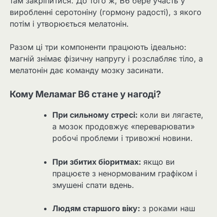
там закріпитися. До того ж, B6 бере участь у
виробленні серотоніну (гормону радості), з якого
потім і утворюється мелатонін.
Разом ці три компоненти працюють ідеально:
магній знімає фізичну напругу і розслабляє тіло, а
мелатонін дає команду мозку засинати.
Кому Меламаг B6 стане у нагоді?
При сильному стресі:
коли ви лягаєте,
а мозок продовжує «переварювати»
робочі проблеми і тривожні новини.
При збитих біоритмах:
якщо ви
працюєте з ненормованим графіком і
змушені спати вдень.
Людям старшого віку:
з роками наш