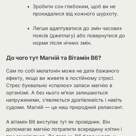
Зробити сон глибоким, щоб ви не
прокидалися від кожного шурхоту.
Легше адаптуватися до змін часових
поясів (джетлагу) або повернутися до
норми після нічних змін.
До чого тут Магній та Вітамін B6?
Сам по собі мелатонін може не дати бажаного
ефекту, якщо ви живете в постійному стресі.
Стрес буквально «спалює» запаси магнію в
організмі. А без нього м’язи залишаються
напруженими, з’являється дратівливість і навіть
судоми. Магній — це наш природний релаксант.
А вітамін B6 виступає тут як провідник. Він
допомагає магнію потрапити всередину клітин і