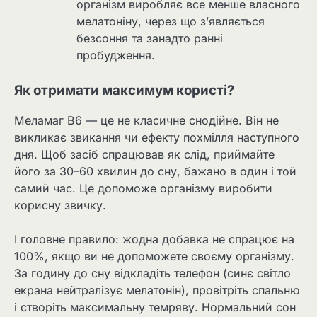
організм виробляє все менше власного
мелатоніну, через що з’являється
безсоння та занадто ранні
пробудження.
Як отримати максимум користі?
Меламаг B6 — це не класичне снодійне. Він не
викликає звикання чи ефекту похмілля наступного
дня. Щоб засіб спрацював як слід, приймайте
його за 30–60 хвилин до сну, бажано в один і той
самий час. Це допоможе організму виробити
корисну звичку.
І головне правило: жодна добавка не спрацює на
100%, якщо ви не допоможете своєму організму.
За годину до сну відкладіть телефон (синє світло
екрана нейтралізує мелатонін), провітріть спальню
і створіть максимальну темряву. Нормальний сон