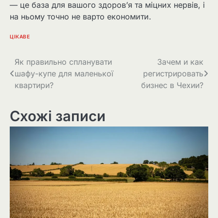
— це база для вашого здоров’я та міцних нервів, і
на ньому точно не варто економити.
ЦІКАВЕ
Навігація
Як правильно спланувати
Зачем и как
шафу-купе для маленької
регистрировать
записів
квартири?
бизнес в Чехии?
Схожі записи