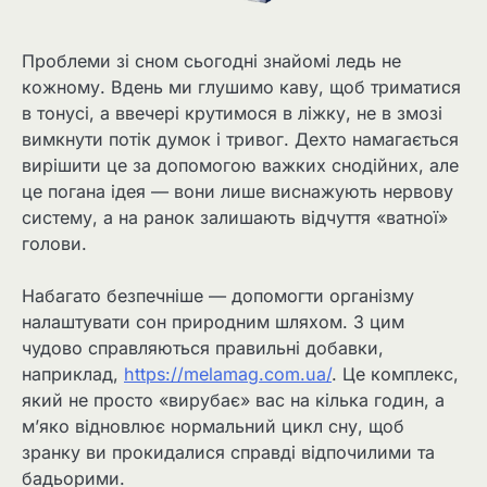
Проблеми зі сном сьогодні знайомі ледь не
кожному. Вдень ми глушимо каву, щоб триматися
в тонусі, а ввечері крутимося в ліжку, не в змозі
вимкнути потік думок і тривог. Дехто намагається
вирішити це за допомогою важких снодійних, але
це погана ідея — вони лише виснажують нервову
систему, а на ранок залишають відчуття «ватної»
голови.
Набагато безпечніше — допомогти організму
налаштувати сон природним шляхом. З цим
чудово справляються правильні добавки,
наприклад,
https://melamag.com.ua/
. Це комплекс,
який не просто «вирубає» вас на кілька годин, а
м’яко відновлює нормальний цикл сну, щоб
зранку ви прокидалися справді відпочилими та
бадьорими.