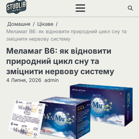
Перейти
до
вмісту
Домашня
Цікаве
Меламаг B6: як відновити природний цикл сну та
зміцнити нервову систему
Меламаг B6: як відновити
природний цикл сну та
зміцнити нервову систему
4 Липня, 2026
admin