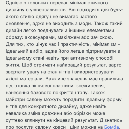
Однією з головних переваг мінімалістичного
дизайну є універсальність. Він підходить для будь-
якого стилю одягу і не вимагає частого
оновлення, адже не виходить з моди. Також такий
дизайн легко поєднувати з іншими елементами
образу: аксесуарами, макіяжем або зачіскою.
Для тих, хто цінує час і практичність, мінімалізм –
ідеальний вибір, адже його легше підтримувати в
ідеальному стані навіть при активному способі
життя. Щоб отримати найкращий результат, варто
звертати увагу на стан нігтів і використовувати
якісні матеріали. Важливе значення має правильна
підготовка нігтьової пластини, знежирення,
нанесення базового покриття і топу. Також
майстри салону можуть порадити ідеальну форму
нігтів для конкретного дизайну, адже навіть
невелика зміна довжини або обрізки може
суттєво вплинути на кінцевий результат. Дізнатись
про послуги салону краси і ціни можна на
Бомба
,