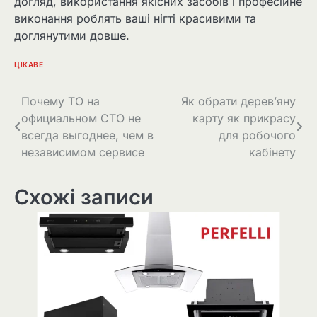
догляд, використання якісних засобів і професійне
виконання роблять ваші нігті красивими та
доглянутими довше.
ЦІКАВЕ
Навігація
Почему ТО на
Як обрати дерев’яну
официальном СТО не
карту як прикрасу
записів
всегда выгоднее, чем в
для робочого
независимом сервисе
кабінету
Схожі записи