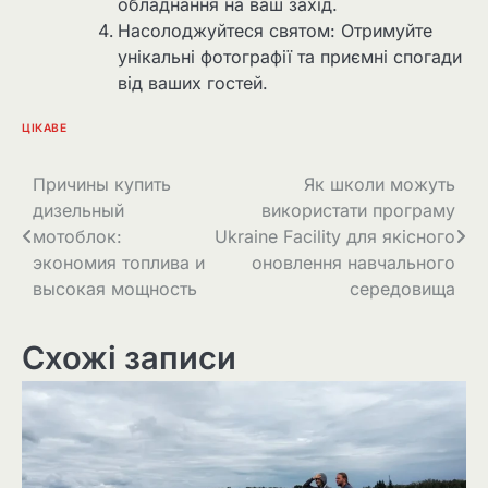
обладнання на ваш захід.
Насолоджуйтеся святом: Отримуйте
унікальні фотографії та приємні спогади
від ваших гостей.
ЦІКАВЕ
Навігація
Причины купить
Як школи можуть
дизельный
використати програму
записів
мотоблок:
Ukraine Facility для якісного
экономия топлива и
оновлення навчального
высокая мощность
середовища
Схожі записи