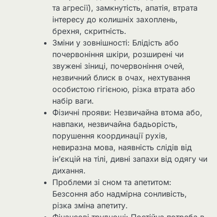
та агресії), замкнутість, апатія, втрата
інтересу до колишніх захоплень,
брехня, скритність.
Зміни у зовнішності: Блідість або
почервоніння шкіри, розширені чи
звужені зіниці, почервоніння очей,
незвичний блиск в очах, нехтування
особистою гігієною, різка втрата або
набір ваги.
Фізичні прояви: Незвичайна втома або,
навпаки, незвичайна бадьорість,
порушення координації рухів,
невиразна мова, наявність слідів від
ін’єкцій на тілі, дивні запахи від одягу чи
дихання.
Проблеми зі сном та апетитом:
Безсоння або надмірна сонливість,
різка зміна апетиту.