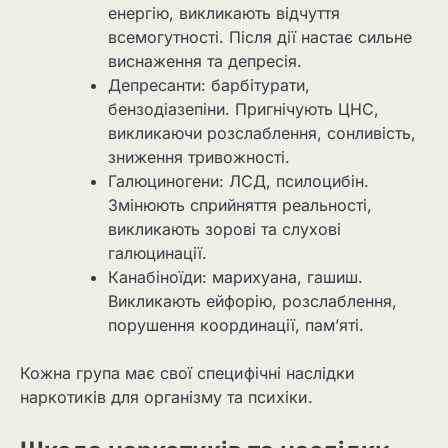
енергію, викликають відчуття
всемогутності. Після дії настає сильне
виснаження та депресія.
Депресанти: барбітурати,
бензодіазепіни. Пригнічують ЦНС,
викликаючи розслаблення, сонливість,
зниження тривожності.
Галюциногени: ЛСД, псилоцибін.
Змінюють сприйняття реальності,
викликають зорові та слухові
галюцинації.
Канабіноїди: марихуана, гашиш.
Викликають ейфорію, розслаблення,
порушення координації, пам’яті.
Кожна група має свої специфічні наслідки
наркотиків для організму та психіки.