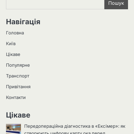
Пошук
Навігація
Головна
Київ
Цікаве
Популярне
Транспорт
Привітання
Контакти
Цікаве
Передопераційна діагностика в «Ексімер»: як
створюють цифрову карту ока перед