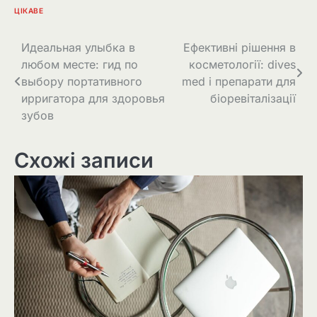
ЦІКАВЕ
Навігація
Идеальная улыбка в
Ефективні рішення в
любом месте: гид по
косметології: dives
записів
выбору портативного
med і препарати для
ирригатора для здоровья
біоревіталізації
зубов
Схожі записи