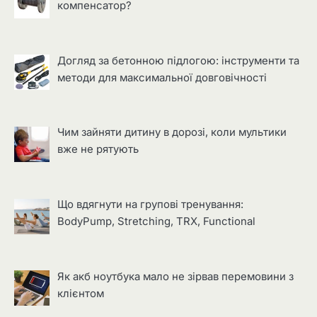
компенсатор?
Догляд за бетонною підлогою: інструменти та
методи для максимальної довговічності
Чим зайняти дитину в дорозі, коли мультики
вже не рятують
Що вдягнути на групові тренування:
BodyPump, Stretching, TRX, Functional
Як акб ноутбука мало не зірвав перемовини з
клієнтом