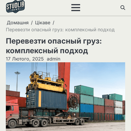
Перейти
до
вмісту
Домашня
Цікаве
Перевезти опасный груз: комплексный подход
Перевезти опасный груз:
комплексный подход
17 Лютого, 2025
admin