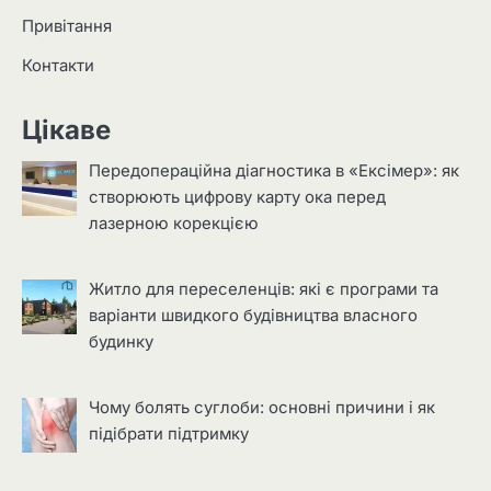
Привітання
Контакти
Цікаве
Передопераційна діагностика в «Ексімер»: як
створюють цифрову карту ока перед
лазерною корекцією
Житло для переселенців: які є програми та
варіанти швидкого будівництва власного
будинку
Чому болять суглоби: основні причини і як
підібрати підтримку