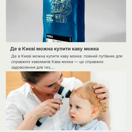
Де в Києві можна купити каву мокка
Де в Києві можна купити каву мокка: повний путівник для
справжніх кавоманів Кава мокка — це справжнє
задоволення для тих,…