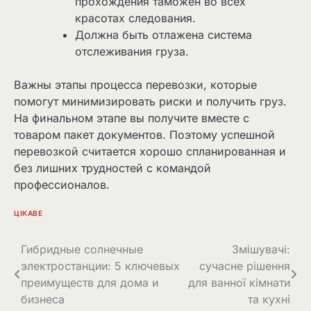
прохождения таможен во всех
красотах следования.
Должна быть отлажена система
отслеживания груза.
Важны этапы процесса перевозки, которые
помогут минимизировать риски и получить груз.
На финальном этапе вы получите вместе с
товаром пакет документов. Поэтому успешной
перевозкой считается хорошо спланированная и
без лишних трудностей с командой
профессионалов.
ЦІКАВЕ
Навігація
Гибридные солнечные
Змішувачі:
электростанции: 5 ключевых
сучасне рішення
записів
преимуществ для дома и
для ванної кімнати
бизнеса
та кухні