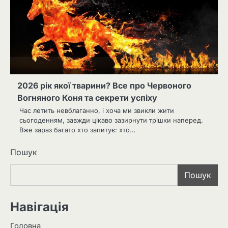
2026 рік якої тварини? Все про Червоного
Вогняного Коня та секрети успіху
Час летить невблаганно, і хоча ми звикли жити
сьогоденням, завжди цікаво зазирнути трішки наперед.
Вже зараз багато хто запитує: хто…
Пошук
Пошук
Навігація
Головна