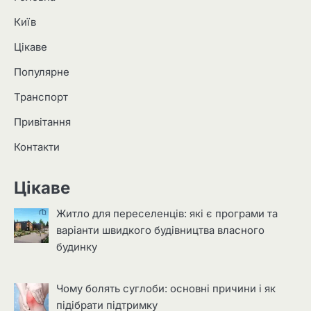
Київ
Цікаве
Популярне
Транспорт
Привітання
Контакти
Цікаве
Житло для переселенців: які є програми та
варіанти швидкого будівництва власного
будинку
Чому болять суглоби: основні причини і як
підібрати підтримку