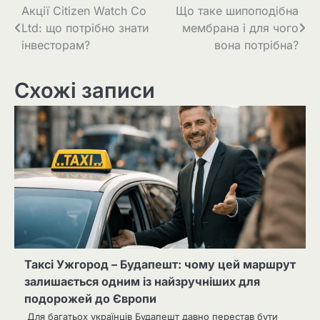
Навігація
Акції Citizen Watch Co
Що таке шипоподібна
Ltd: що потрібно знати
мембрана і для чого
записів
інвесторам?
вона потрібна?
Схожі записи
Таксі Ужгород – Будапешт: чому цей маршрут
залишається одним із найзручніших для
подорожей до Європи
Для багатьох українців Будапешт давно перестав бути