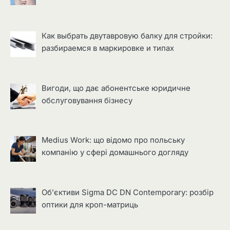
Как выбрать двутавровую балку для стройки:
разбираемся в маркировке и типах
Вигоди, що дає абонентське юридичне
обслуговування бізнесу
Medius Work: що відомо про польську
компанію у сфері домашнього догляду
Об’єктиви Sigma DC DN Contemporary: розбір
оптики для кроп-матриць