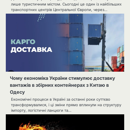
лише туристичним містом. Сьогодні це один із найбільших
транспортних центрів Центральної Європи, через…
Чому економіка України стимулює доставку
вантажів в збірних контейнерах з Китаю в
Одесу
Економічні процеси в Україні за останні роки суттєво
трансформувалися, і ці зміни прямо вплинули на структуру
імпорту, логістичні ланцюги та…