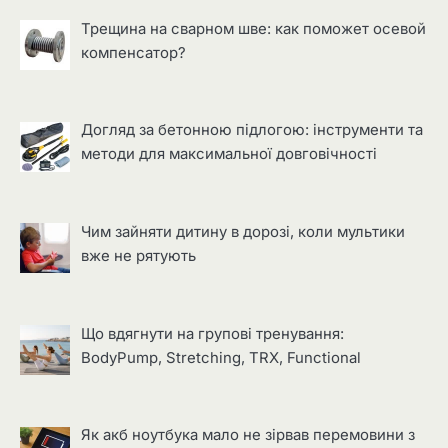
Трещина на сварном шве: как поможет осевой
компенсатор?
Догляд за бетонною підлогою: інструменти та
методи для максимальної довговічності
Чим зайняти дитину в дорозі, коли мультики
вже не рятують
Що вдягнути на групові тренування:
BodyPump, Stretching, TRX, Functional
Як акб ноутбука мало не зірвав перемовини з