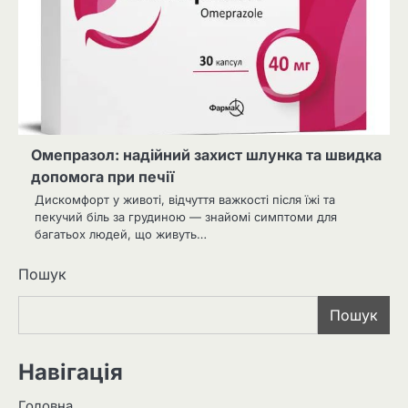
Омепразол: надійний захист шлунка та швидка
допомога при печії
Дискомфорт у животі, відчуття важкості після їжі та
пекучий біль за грудиною — знайомі симптоми для
багатьох людей, що живуть…
Пошук
Пошук
Навігація
Головна