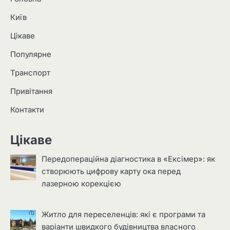
Київ
Цікаве
Популярне
Транспорт
Привітання
Контакти
Цікаве
Передопераційна діагностика в «Ексімер»: як
створюють цифрову карту ока перед
лазерною корекцією
Житло для переселенців: які є програми та
варіанти швидкого будівництва власного