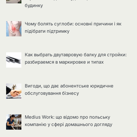
будинку
Чому болять суглоби: основні причини і як
підібрати підтримку
Как выбрать двутавровую балку для стройки:
разбираемся в маркировке и типах
Вигоди, що дає абонентське юридичне
обслуговування бізнесу
Medius Work: що відомо про польську
компанію у сфері домашнього догляду