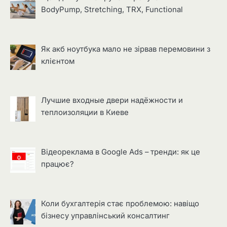
BodyPump, Stretching, TRX, Functional
Як акб ноутбука мало не зірвав перемовини з
клієнтом
Лучшие входные двери надёжности и
теплоизоляции в Киеве
Відеореклама в Google Ads – тренди: як це
працює?
Коли бухгалтерія стає проблемою: навіщо
бізнесу управлінський консалтинг