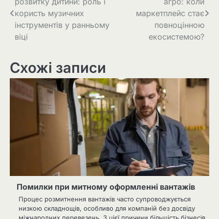
розвитку дитини: роль і
агро: коли
записів
користь музичних
маркетплейс стає
інструментів у ранньому
повноцінною
віці
екосистемою?
Схожі записи
Помилки при митному оформленні вантажів
Процес розмитнення вантажів часто супроводжується
низкою складнощів, особливо для компаній без досвіду
міжнародних перевезень. З цієї причини більшість бізнесів