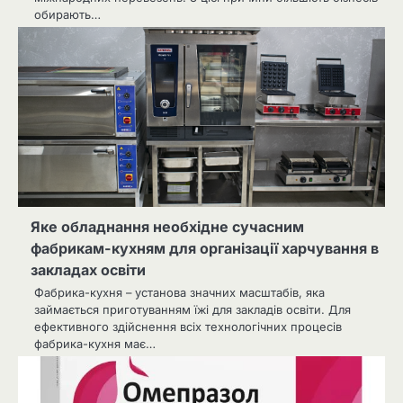
обирають…
Яке обладнання необхідне сучасним
фабрикам-кухням для організації харчування в
закладах освіти
Фабрика-кухня – установа значних масштабів, яка
займається приготуванням їжі для закладів освіти. Для
ефективного здійснення всіх технологічних процесів
фабрика-кухня має…