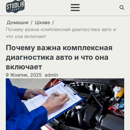
Перейти
до
вмісту
Домашня
Цікаве
Почему важна комплексная диагностика авто и
что она включает
Почему важна комплексная
диагностика авто и что она
включает
9 Жовтня, 2025
admin