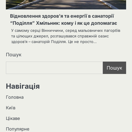
Відновлення здоров’я та енергії в санаторії
“Поділля” Хмільник: кому і як це допомагає
У самому серці Вінниччини, серед мальовничих пагорбів
та цілющих джерел, розташувався справжній оазис
здоров’я – санаторій Поділля. Це не просто…
Пошук
Пошук
Навігація
Головна
Київ
Цікаве
Популярне