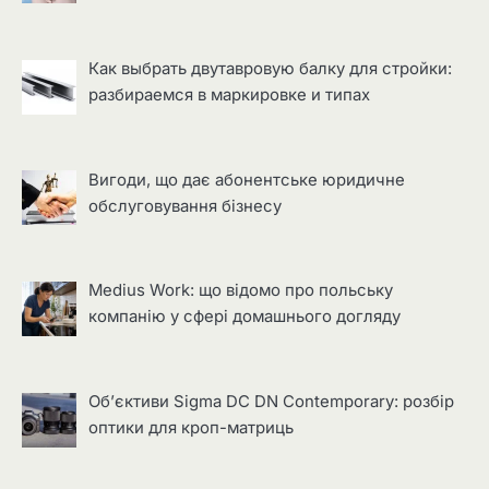
Как выбрать двутавровую балку для стройки:
разбираемся в маркировке и типах
Вигоди, що дає абонентське юридичне
обслуговування бізнесу
Medius Work: що відомо про польську
компанію у сфері домашнього догляду
Об’єктиви Sigma DC DN Contemporary: розбір
оптики для кроп-матриць