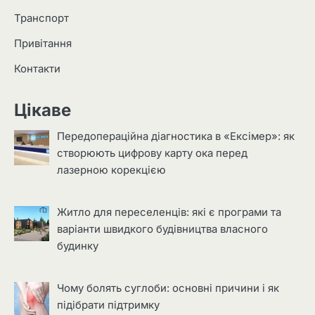
Транспорт
Привітання
Контакти
Цікаве
Передопераційна діагностика в «Ексімер»: як
створюють цифрову карту ока перед
лазерною корекцією
Житло для переселенців: які є програми та
варіанти швидкого будівництва власного
будинку
Чому болять суглоби: основні причини і як
підібрати підтримку