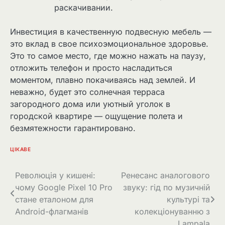
раскачивании.
Инвестиция в качественную подвесную мебель —
это вклад в свое психоэмоциональное здоровье.
Это то самое место, где можно нажать на паузу,
отложить телефон и просто насладиться
моментом, плавно покачиваясь над землей. И
неважно, будет это солнечная терраса
загородного дома или уютный уголок в
городской квартире — ощущение полета и
безмятежности гарантировано.
ЦІКАВЕ
Навігація
Революція у кишені:
Ренесанс аналогового
чому Google Pixel 10 Pro
звуку: гід по музичній
записів
стане еталоном для
культурі та
Android-флагманів
колекціонуванню з
Lampala