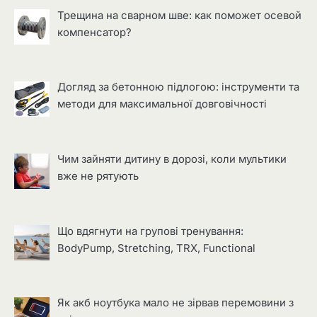
Трещина на сварном шве: как поможет осевой
компенсатор?
Догляд за бетонною підлогою: інструменти та
методи для максимальної довговічності
Чим зайняти дитину в дорозі, коли мультики
вже не рятують
Що вдягнути на групові тренування:
BodyPump, Stretching, TRX, Functional
Як акб ноутбука мало не зірвав перемовини з