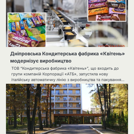
Дніпровська Кондитерська фабрика «Квітень»
модернізує виробництво
ТОВ “Кондитерська фабрика «Квітень»”, що входить до
групи компаній Корпорації «АТБ», запустила нову
італійську автоматичну лінію з виробництва та пакування…