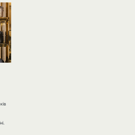
ків
ні.