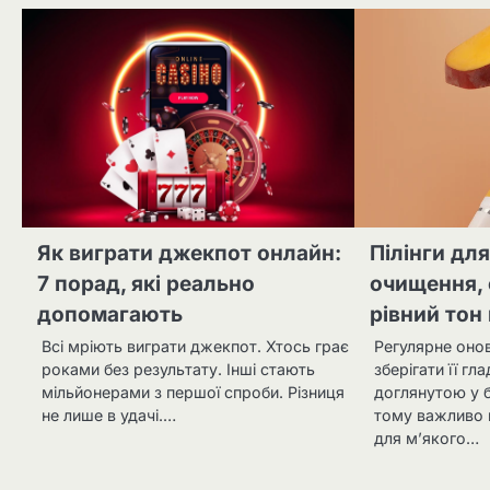
Як виграти джекпот онлайн:
Пілінги дл
7 порад, які реально
очищення, 
допомагають
рівний тон
Всі мріють виграти джекпот. Хтось грає
Регулярне оно
роками без результату. Інші стають
зберігати її г
мільйонерами з першої спроби. Різниця
доглянутою у б
не лише в удачі.…
тому важливо 
для м’якого…