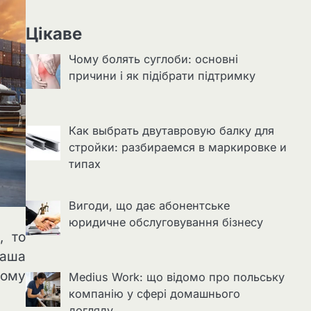
Цікаве
Чому болять суглоби: основні
причини і як підібрати підтримку
Как выбрать двутавровую балку для
стройки: разбираемся в маркировке и
типах
Вигоди, що дає абонентське
юридичне обслуговування бізнесу
, то
Наша
ному
Medius Work: що відомо про польську
компанію у сфері домашнього
догляду