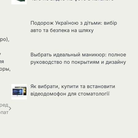
Подорож Україною з дітьми: вибір
авто та безпека на шляху
ро),
у
Выбрать идеальный маникюр: полное
ля
руководство по покрытиям и дизайну
оры,
Як вибрати, купити та встановити
відеодомофон для стоматології
еред
пат