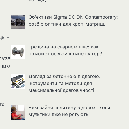
Об’єктиви Sigma DC DN Contemporary:
розбір оптики для кроп-матриць
цы –
Трещина на сварном шве: как
поможет осевой компенсатор?
руза
ашим
Догляд за бетонною підлогою:
інструменти та методи для
максимальної довговічності
го
Чим зайняти дитину в дорозі, коли
мультики вже не рятують