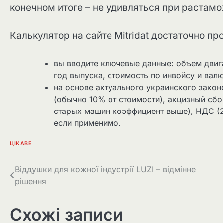
конечном итоге – не удивляться при растамо
Калькулятор на сайте Mitridat достаточно пр
вы вводите ключевые данные: объем двигате
год выпуска, стоимость по инвойсу и валю
на основе актуального украинского закон
(обычно 10% от стоимости), акцизный сбор
старых машин коэффициент выше), НДС (2
если применимо.
ЦІКАВЕ
Навігація
Віддушки для кожної індустрії LUZI – відмінне
рішення
записів
Схожі записи