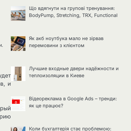
Що вдягнути на групові тренування:
BodyPump, Stretching, TRX, Functional
Як акб ноутбука мало не зірвав
и.
перемовини з клієнтом
Лучшие входные двери надёжности и
удет
теплоизоляции в Киеве
в, и
Відеореклама в Google Ads – тренди:
як це працює?
орый
орию
Коли бухгалтерія стає проблемою: