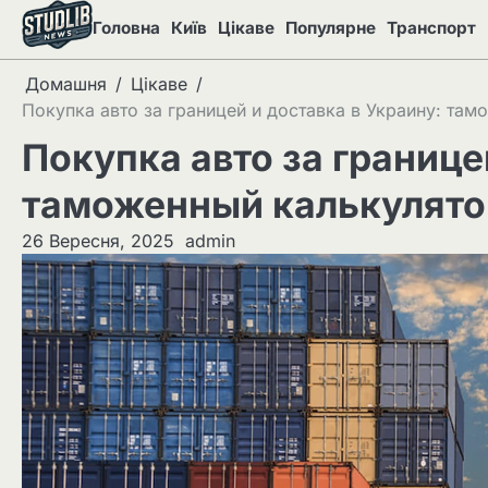
Перейти
Головна
Київ
Цікаве
Популярне
Транспорт
до
вмісту
Домашня
Цікаве
Покупка авто за границей и доставка в Украину: тамо
Покупка авто за границе
таможенный калькулятор 
26 Вересня, 2025
admin