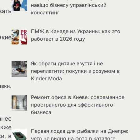
навіщо бізнесу управлінський
вать
консалтинг
ПМЖ в Канаде из Украины: как это
акие
работает в 2026 году
Як обрати дитяче взуття і не
переплатити: покупки з розумом в
Kinder Moda
авки.
Ремонт офиса в Киеве: современное
пространство для эффективного
бизнеса
анее
акже
Первая лодка для рыбалки на Днепре:
и, в
чего не видно на фото в каталоге