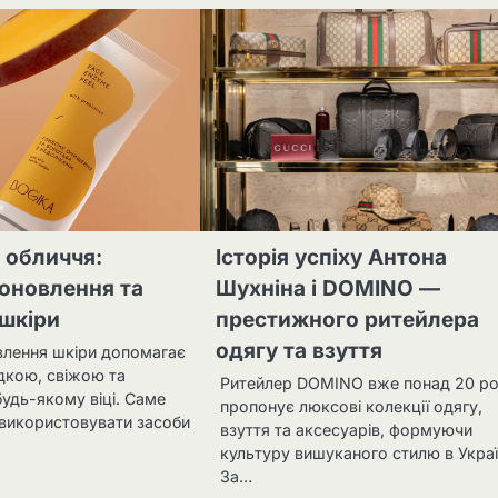
я обличчя:
Історія успіху Антона
оновлення та
Шухніна і DOMINO —
 шкіри
престижного ритейлера
одягу та взуття
влення шкіри допомагає
ладкою, свіжою та
Ритейлер DOMINO вже понад 20 ро
удь-якому віці. Саме
пропонує люксові колекції одягу,
використовувати засоби
взуття та аксесуарів, формуючи
культуру вишуканого стилю в Украї
За…