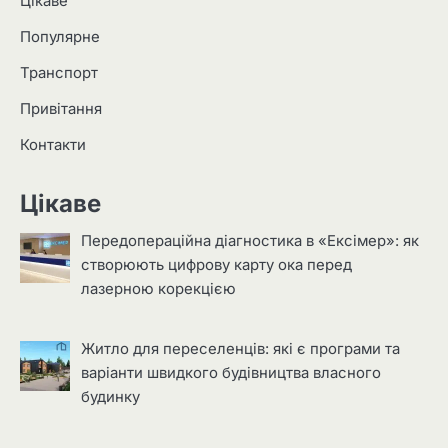
Цікаве
Популярне
Транспорт
Привітання
Контакти
Цікаве
Передопераційна діагностика в «Ексімер»: як
створюють цифрову карту ока перед
лазерною корекцією
Житло для переселенців: які є програми та
варіанти швидкого будівництва власного
будинку