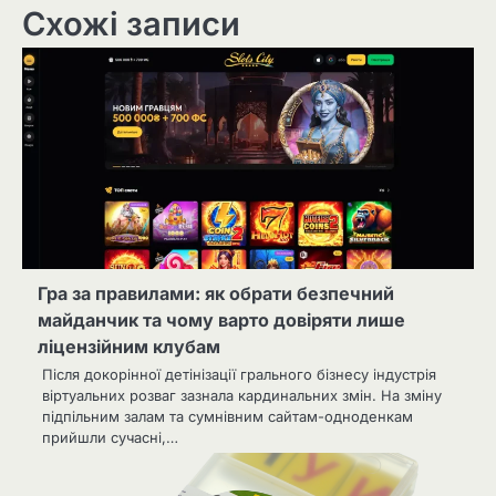
Схожі записи
Гра за правилами: як обрати безпечний
майданчик та чому варто довіряти лише
ліцензійним клубам
Після докорінної детінізації грального бізнесу індустрія
віртуальних розваг зазнала кардинальних змін. На зміну
підпільним залам та сумнівним сайтам-одноденкам
прийшли сучасні,…