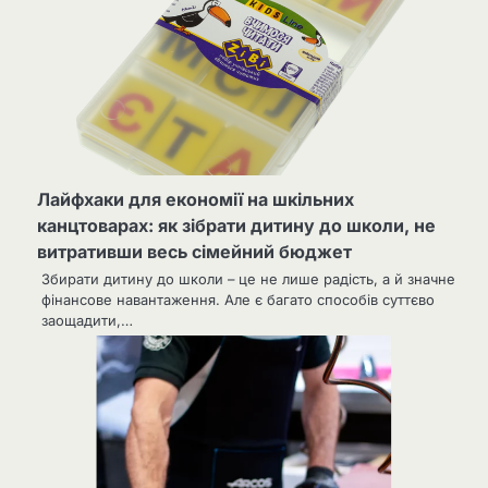
Лайфхаки для економії на шкільних
канцтоварах: як зібрати дитину до школи, не
витративши весь сімейний бюджет
Збирати дитину до школи – це не лише радість, а й значне
фінансове навантаження. Але є багато способів суттєво
заощадити,…