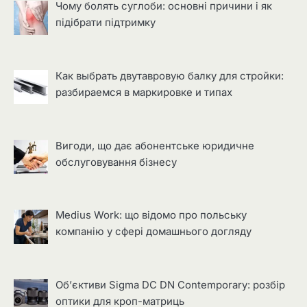
Чому болять суглоби: основні причини і як
підібрати підтримку
Как выбрать двутавровую балку для стройки:
разбираемся в маркировке и типах
Вигоди, що дає абонентське юридичне
обслуговування бізнесу
Medius Work: що відомо про польську
компанію у сфері домашнього догляду
Об’єктиви Sigma DC DN Contemporary: розбір
оптики для кроп-матриць