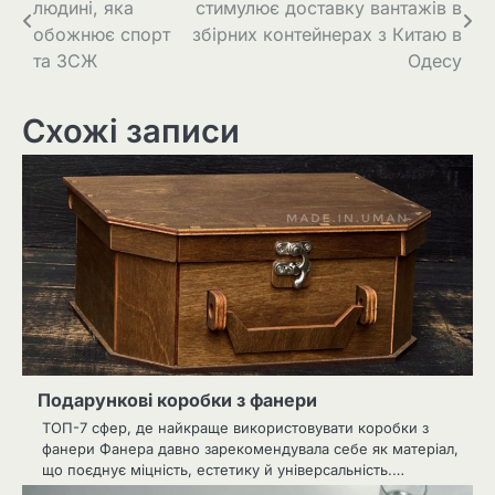
людині, яка
стимулює доставку вантажів в
записів
обожнює спорт
збірних контейнерах з Китаю в
та ЗСЖ
Одесу
Схожі записи
Подарункові коробки з фанери
ТОП-7 сфер, де найкраще використовувати коробки з
фанери Фанера давно зарекомендувала себе як матеріал,
що поєднує міцність, естетику й універсальність.…