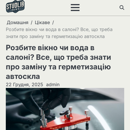
Перейти
до
вмісту
Домашня
Цікаве
Розбите вікно чи вода в салоні? Все, що треба
знати про заміну та герметизацію автоскла
Розбите вікно чи вода в
салоні? Все, що треба знати
про заміну та герметизацію
автоскла
22 Грудня, 2025
admin