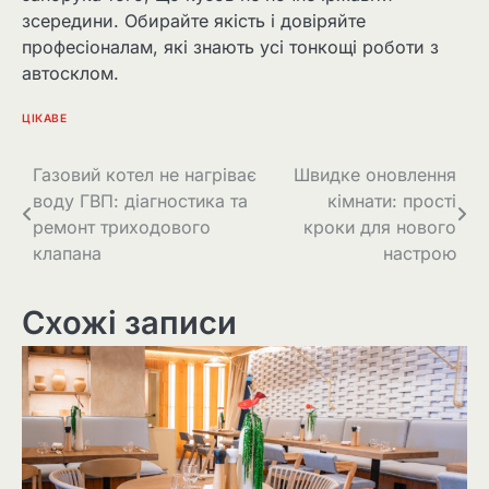
зсередини. Обирайте якість і довіряйте
професіоналам, які знають усі тонкощі роботи з
автосклом.
ЦІКАВЕ
Навігація
Газовий котел не нагріває
Швидке оновлення
воду ГВП: діагностика та
кімнати: прості
записів
ремонт триходового
кроки для нового
клапана
настрою
Схожі записи