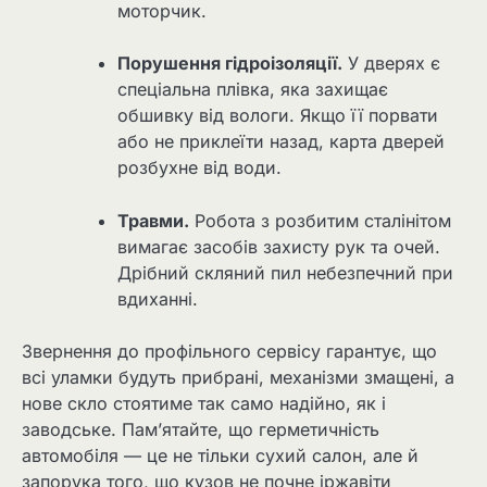
моторчик.
Порушення гідроізоляції.
У дверях є
спеціальна плівка, яка захищає
обшивку від вологи. Якщо її порвати
або не приклеїти назад, карта дверей
розбухне від води.
Травми.
Робота з розбитим сталінітом
вимагає засобів захисту рук та очей.
Дрібний скляний пил небезпечний при
вдиханні.
Звернення до профільного сервісу гарантує, що
всі уламки будуть прибрані, механізми змащені, а
нове скло стоятиме так само надійно, як і
заводське. Пам’ятайте, що герметичність
автомобіля — це не тільки сухий салон, але й
запорука того, що кузов не почне іржавіти