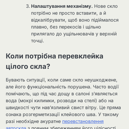
Налаштування механізму.
Нове скло
потрібно не просто вставити, а й
відкалібрувати, щоб воно підіймалося
плавно, без перекосів і щільно
прилягало до ущільнювачів у верхній
точці.
Коли потрібна перевклейка
цілого скла?
Бувають ситуації, коли саме скло неушкоджене,
але його функціональність порушена. Часто водії
помічають, що під час дощу в салоні з’являється
вода (мокрі килимки, розводи на стелі) або на
швидкості чути нав’язливий свист вітру. Це пряма
ознака розгерметизації клейового шва. У такому
разі необхідне акуратне
перевстановлення
автоскла
з повним збереженням його цілісності.